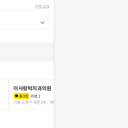
수정 요청
이사랑턱치과의원
김인치과의
리뷰
1
리뷰
1
로그인
로그인
서울 도봉구 쌍문2동
98m
서울 도봉구 쌍문