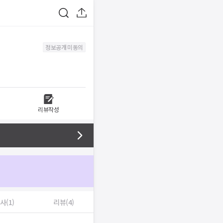
정보공개 미동의
리뷰작성
사(1)
리뷰(4)