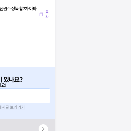
동, 신원주상복합2차아파
복
사
이 있나요?
요!
 게시글 보러가기