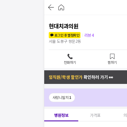
현대치과의원
리뷰
4
로그인 후 별점확인
서울 도봉구 쌍문2동
전화하기
찜하기
임직원/학생 할인가
확인하러 가기 👀
사랑니발치
1
병원정보
가격표
의