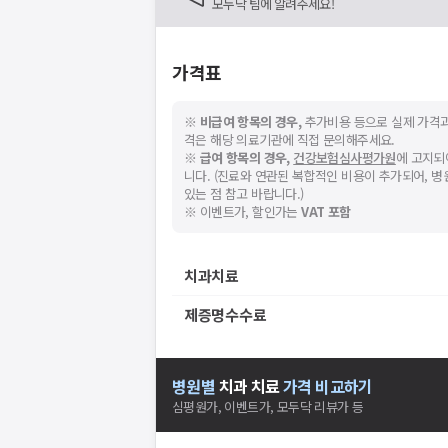
모두닥 팀에 알려주세요!
가격표
※
비급여 항목의 경우,
추가비용 등으로 실제 가격과
격은 해당 의료기관에 직접 문의해주세요.
※
급여 항목의 경우,
건강보험심사평가원
에 고지되
니다. (진료와 연관된 복합적인 비용이 추가되어, 
있는 점 참고 바랍니다.)
※ 이벤트가, 할인가는
VAT 포함
치과치료
제증명수수료
병원별
치과
치료
가격 비교하기
심평원가, 이벤트가, 모두닥 리뷰가 등