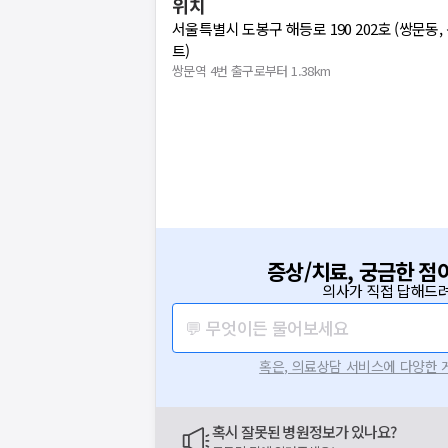
위치
서울특별시 도봉구 해등로 190 202호 (쌍문
트)
쌍문역 4번 출구로부터 1.38km
증상/치료, 궁금한 점
의사가 직접 답해드려
💬 무엇이든 물어보세요
혹은, 의료상담 서비스에 다양한
혹시 잘못된 병원정보가 있나요?