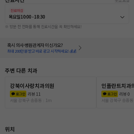
진료마감
목요일
10:00 - 18:30
※ 방문 전 전화를 통해 진료시간을 꼭 확인하세요!
혹시 의사·병원관계자 이신가요?
최대 200만원 받고 바로 광고 시작하세요! 💰💰
주변 다른 치과
강북이사랑치과의원
인플란트치과
리뷰
11
리뷰
0
로그인
로그인
서울 강북구 송중동
1m
서울 강북구 송중동
위치