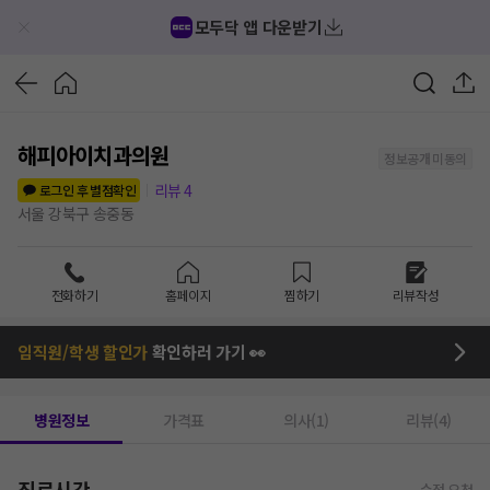
모두닥 앱 다운받기
해피아이치과의원
정보공개 미동의
리뷰
4
로그인 후 별점확인
서울 강북구 송중동
전화하기
홈페이지
찜하기
리뷰작성
임직원/학생 할인가
확인하러 가기 👀
병원정보
가격표
의사(1)
리뷰(4)
진료시간
수정 요청