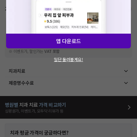
가격표
비급여/급여 진료란?
※
비급여 항목의 경우,
추가비용 등으로 실제 가격과 상이할 수 있으니, 정확
한 가격은 해당 의료기관에 직접 문의해주세요.
※
급여 항목의 경우,
건강보험심사평가원
에 고지되어 있는 급여 진료 기준 가
앱 다운로드
격입니다. (진료와 연관된 복합적인 비용이 추가되어, 병원마다 금액이 다르게
산정될 수 있는 점 참고 바랍니다.)
※ 이벤트가, 할인가는
VAT 포함
일단 둘러볼게요!
치과치료
제증명수수료
병원별
치과
치료
가격 비교하기
심평원가, 이벤트가, 모두닥 리뷰가 등
치과
평균 가격이 궁금하다면?