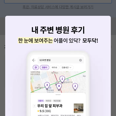
혹은, 의료상담 서비스에 다양한 게시글 보러가기
혹시 잘못된 병원정보가 있나요?
모두닥 팀에 알려주세요!
가격표
비급여/급여 진료란?
※
비급여 항목의 경우,
추가비용 등으로 실제 가격과 상이할 수 있으니, 정확
한 가격은 해당 의료기관에 직접 문의해주세요.
※
급여 항목의 경우,
건강보험심사평가원
에 고지되어 있는 급여 진료 기준 가
격입니다. (진료와 연관된 복합적인 비용이 추가되어, 병원마다 금액이 다르게
산정될 수 있는 점 참고 바랍니다.)
※ 이벤트가, 할인가는
VAT 포함
이학요법료
예방접종료