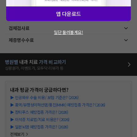
MRI-기본검사
앱 다운로드
상급병실료
검체검사료
일단 둘러볼게요!
제증명수수료
병원별
내과
치료
가격 비교하기
심평원가, 이벤트가, 모두닥 리뷰가 등
내과
평균 가격이 궁금하다면?
▶
인공와우 수술 비용/ 보험 기준은? (2026)
▶
홍역/유행성이하선염/풍진(MMR) 예방접종 가격은? (2026)
▶
장티푸스 예방접종 가격은? (2026)
▶
이석증 치료법/치료 비용은? (2026)
▶
일본뇌염 예방접종 가격은? (2026)
전체보기