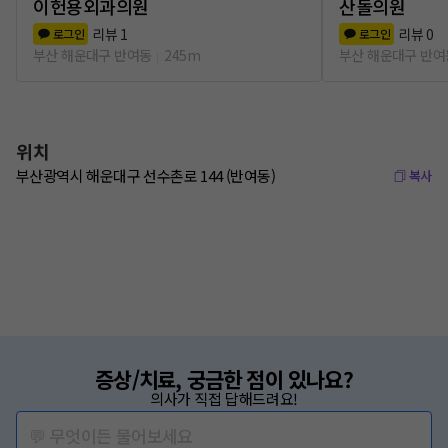
이헌용외과의원
산돌의원
리뷰
1
리뷰
0
로그인
로그인
부산 해운대구 반여동
245m
부산 해운대구 반여
위치
부산광역시 해운대구 선수촌로 144 (반여동)
복사
증상/치료, 궁금한 점이 있나요?
의사가 직접 답해드려요!
💬 무엇이든 물어보세요