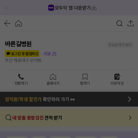
모두닥 앱 다운받기
바른길병원
정보공개 미동의
리뷰
25
로그인 후 별점확인
부산 해운대구 반여동
전화하기
홈페이지
찜하기
리뷰작성
임직원/학생 할인가
확인하러 가기 👀
내 맞춤 종합검진
견적 받기