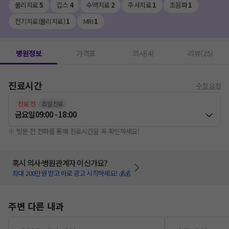
물리치료
5
깁스
4
수액치료
2
주사치료
1
초음파
1
전기치료(물리치료)
1
MRI
1
병원정보
가격표
의사(4)
리뷰(25)
진료시간
수정 요청
진료 전
휴일진료
금요일
09:00 - 18:00
※ 방문 전 전화를 통해 진료시간을 꼭 확인하세요!
혹시 의사·병원관계자 이신가요?
최대 200만원 받고 바로 광고 시작하세요! 💰💰
주변 다른 내과