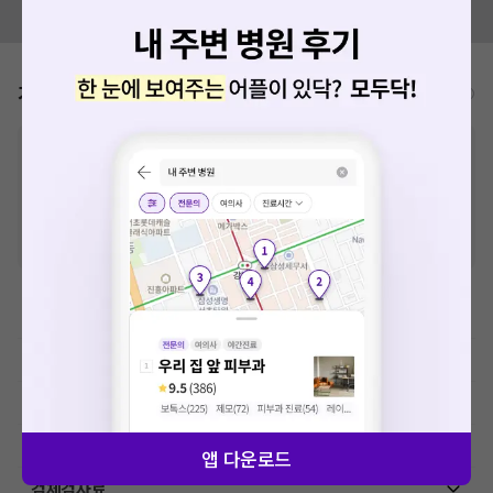
모두닥 팀에 알려주세요!
가격표
비급여/급여 진료란?
※
비급여 항목의 경우,
추가비용 등으로 실제 가격과 상이할 수 있으니, 정확
한 가격은 해당 의료기관에 직접 문의해주세요.
※
급여 항목의 경우,
건강보험심사평가원
에 고지되어 있는 급여 진료 기준 가
격입니다. (진료와 연관된 복합적인 비용이 추가되어, 병원마다 금액이 다르게
산정될 수 있는 점 참고 바랍니다.)
※ 이벤트가, 할인가는
VAT 포함
예방접종료
초음파 검사료(진단초음파)
상급병실료
교육상담료
앱 다운로드
검체검사료