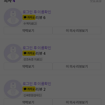
의사
4
수정 요청
로그인 후 이름확인
리뷰
6
카카오
수액치료
(
2
)
약력보기
이 의사 리뷰보기
로그인 후 이름확인
리뷰
4
카카오
성조숙증 치료
(
1
)
약력보기
이 의사 리뷰보기
로그인 후 이름확인
리뷰
2
카카오
신속항원검사
(
1
)
약력보기
이 의사 리뷰보기