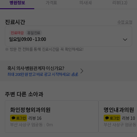
병원정보
가격표
의사(4)
리뷰(12)
진료시간
수정 요청
진료마감
휴일진료
일요일
09:00 - 13:00
※ 방문 전 전화를 통해 진료시간을 꼭 확인하세요!
혹시 의사·병원관계자 이신가요?
최대 200만원 받고 바로 광고 시작하세요! 💰💰
주변 다른 소아과
화인정형외과의원
명인내과의원
리뷰
16
리뷰
10
로그인
로그인
부산 사상구 엄궁동
0m
부산 사상구 엄궁동