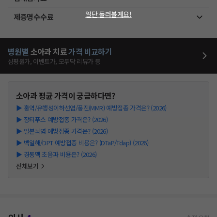
일단 둘러볼게요!
제증명수수료
병원별
소아과
치료
가격 비교하기
심평원가, 이벤트가, 모두닥 리뷰가 등
소아과
평균 가격이 궁금하다면?
▶
홍역/유행성이하선염/풍진(MMR) 예방접종 가격은? (2026)
▶
장티푸스 예방접종 가격은? (2026)
▶
일본뇌염 예방접종 가격은? (2026)
▶
백일해/DPT 예방접종 비용은? (DTaP/Tdap) (2026)
▶
경동맥 초음파 비용은? (2026)
전체보기