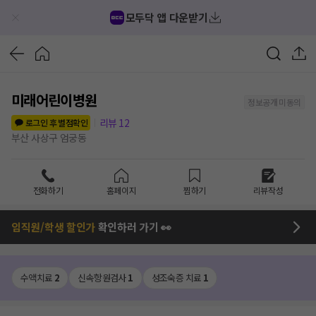
모두닥 앱 다운받기
미래어린이병원
정보공개 미동의
리뷰
12
로그인 후 별점확인
부산 사상구 엄궁동
전화하기
홈페이지
찜하기
리뷰작성
임직원/학생 할인가
확인하러 가기 👀
수액치료
2
신속항원검사
1
성조숙증 치료
1