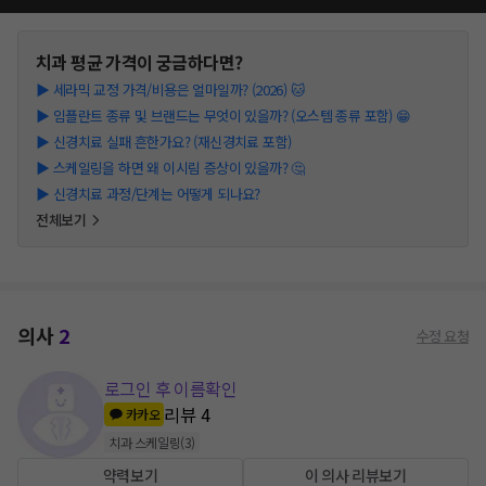
치과
평균 가격이 궁금하다면?
▶
세라믹 교정 가격/비용은 얼마일까? (2026) 🐱
▶
임플란트 종류 및 브랜드는 무엇이 있을까? (오스템 종류 포함) 😁
▶
신경치료 실패 흔한가요? (재신경치료 포함)
▶
스케일링을 하면 왜 이시림 증상이 있을까? 🤔
▶
신경치료 과정/단계는 어떻게 되나요?
전체보기
의사
2
수정 요청
로그인 후 이름확인
리뷰
4
카카오
치과 스케일링
(
3
)
약력보기
이 의사 리뷰보기