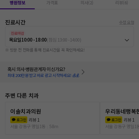
병원정보
가격표
의사(2)
리뷰(6)
진료시간
수정 요청
진료마감
목요일
10:00 - 18:00
(
점심
13:00
-
14:00
)
※ 방문 전 전화를 통해 진료시간을 꼭 확인하세요!
혹시 의사·병원관계자 이신가요?
최대 200만원 받고 바로 광고 시작하세요! 💰💰
주변 다른 치과
이솔치과의원
우리동네행복
리뷰
1
리뷰
1
로그인
로그인
서울 강동구 명일1동
58m
서울 강동구 명일1