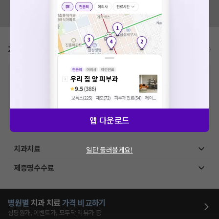
혹시 잘못된 병원정보가 있나요?
모두닥 팀에 알려주세요!
가격표
비급여/급여 진료란?
※
비급여 항목의 경우,
추가비용 등으로 실제 가격과 상이할 수 있으니, 정확
한 가격은 해당 의료기관에 직접 문의해주세요.
※
급여 항목의 경우,
건강보험심사평가원
에 고지되어 있는 급여 진료 기준 가
격입니다. (진료와 연관된 복합적인 비용이 추가되어, 병원마다 금액이 다르게
산정될 수 있는 점 참고 바랍니다.)
※ 이벤트가, 할인가는
VAT 포함
앱 다운로드
치과치료
일단 둘러볼게요!
제증명수수료
병원별
치과
치료
가격 비교하기
심평원가, 이벤트가, 모두닥 리뷰가 등