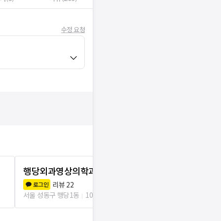
수정 요청
행당외과영상의학과의원
왕십리성모
리뷰
22
리뷰
0
로그인
로그인
서울 성동구 행당1동
107m
서울 성동구 왕십