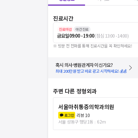
진료시간
진료마감
야간진료
금요일
09:00 - 19:00
(
점심
13:00
-
14:00
)
※ 방문 전 전화를 통해 진료시간을 꼭 확인하세요!
혹시 의사·병원관계자 이신가요?
최대 200만원 받고 바로 광고 시작하세요! 💰💰
주변 다른 정형외과
서울마취통증의학과의원
리뷰
10
로그인
서울 성동구 행당1동
62m