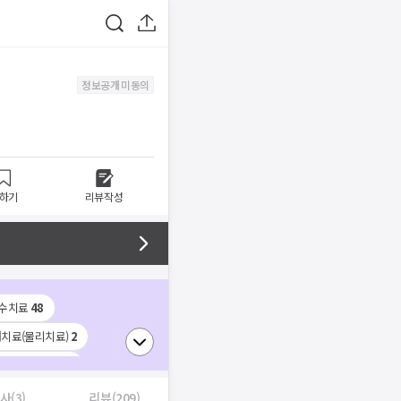
정보공개 미동의
하기
리뷰작성
수치료
48
치료(물리치료)
2
절염 주사치료
1
경차단술
1
사(3)
리뷰(209)