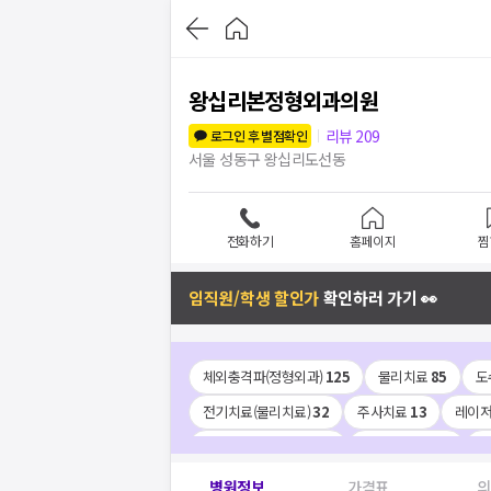
왕십리본정형외과의원
리뷰
209
로그인 후 별점확인
서울 성동구 왕십리도선동
전화하기
홈페이지
찜
임직원/학생 할인가
확인하러 가기 👀
체외충격파(정형외과)
125
물리치료
85
도
전기치료(물리치료)
32
주사치료
13
레이저
고주파치료(물리치료)
2
엑스레이 촬영
2
관
tpi주사(통증유발점주사)
1
견인치료
1
신
병원정보
가격표
의