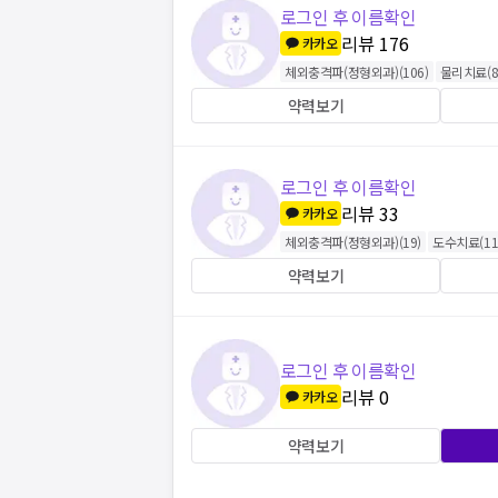
로그인 후 이름확인
리뷰
176
카카오
체외충격파(정형외과)
(
106
)
물리치료
(
약력보기
로그인 후 이름확인
리뷰
33
카카오
체외충격파(정형외과)
(
19
)
도수치료
(
1
약력보기
로그인 후 이름확인
리뷰
0
카카오
약력보기