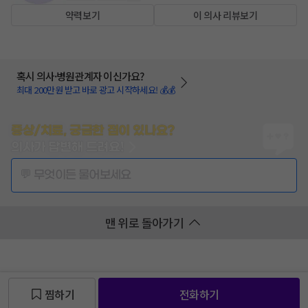
약력보기
이 의사 리뷰보기
혹시 의사·병원관계자 이신가요?
최대 200만원 받고 바로 광고 시작하세요! 💰💰
증상/치료, 궁금한 점이 있나요?
의사가 답변해 드려요!
💬 무엇이든 물어보세요
맨 위로 돌아가기
찜하기
전화하기
찜 목록보기
찜 목록보기