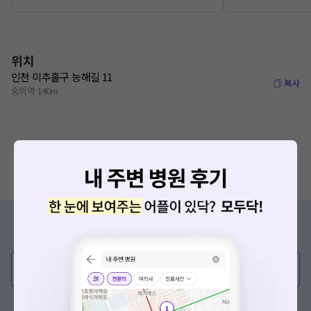
위치
인천 미추홀구 능해길 11
복사
숭의역 140m
증상/치료, 궁금한 점이 있나요?
의사가 직접 답해드려요!
💬 무엇이든 물어보세요
요청하신 작업을 처리하지 못했습니다.
혹은, 의료상담 서비스에 다양한 게시글 보러가기
네트워크 또는 서버의 일시적인 오류로, 잠시 후 다시 시도해주