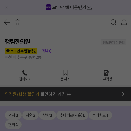
모두닥 앱 다운받기
행림한의원
정보공개 미동의
리뷰
6
로그인 후 별점확인
인천 미추홀구 용현2동
전화하기
찜하기
리뷰작성
임직원/학생 할인가
확인하러 가기 👀
약침
2
침술
2
부항
2
추나치료(단순)
1
물리치료
1
한약
1