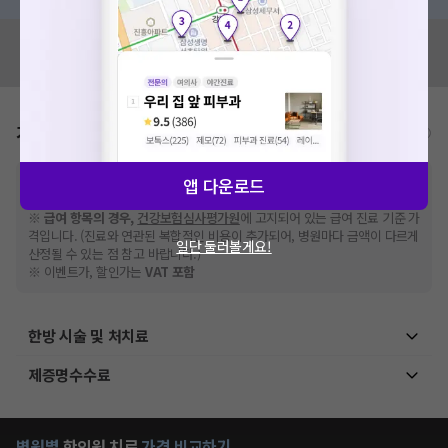
세요. 지속적으로 문제가 발생할 경우 모두닥 채널톡으로 문의
해주세요.
혹시 잘못된 병원정보가 있나요?
확인
모두닥 팀에 알려주세요!
가격표
비급여/급여 진료란?
※
비급여 항목의 경우,
추가비용 등으로 실제 가격과 상이할 수 있으니, 정확
앱 다운로드
한 가격은 해당 의료기관에 직접 문의해주세요.
※
급여 항목의 경우,
건강보험심사평가원
에 고지되어 있는 급여 진료 기준 가
격입니다. (진료와 연관된 복합적인 비용이 추가되어, 병원마다 금액이 다르게
일단 둘러볼게요!
산정될 수 있는 점 참고 바랍니다.)
※ 이벤트가, 할인가는
VAT 포함
한방 시술 및 처치료
제증명수수료
병원별
한의원
치료
가격 비교하기