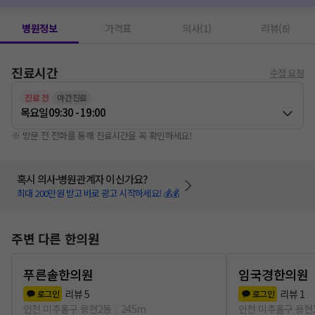
병원정보
가격표
의사(1)
리뷰(6)
진료시간
수정 요청
진료 전
야간진료
목요일
09:30 - 19:00
※ 방문 전 전화를 통해 진료시간을 꼭 확인하세요!
혹시 의사·병원관계자 이신가요?
최대 200만원 받고 바로 광고 시작하세요! 💰💰
주변 다른 한의원
푸른솔한의원
임국경한의원
리뷰
5
리뷰
1
로그인
로그인
인천 미추홀구 용현2동
245m
인천 미추홀구 용현