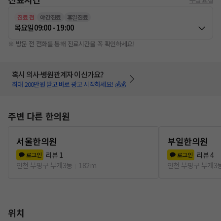
진료 전
야간진료
휴일진료
목요일
09:00 - 19:00
※ 방문 전 전화를 통해 진료시간을 꼭 확인하세요!
혹시 의사·병원관계자 이신가요?
최대 200만원 받고 바로 광고 시작하세요! 💰💰
주변 다른 한의원
서울한의원
부일한의원
리뷰
1
리뷰
4
로그인
로그인
인천 부평구 부개3동
182m
인천 부평구 부개3
위치