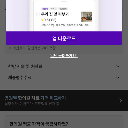
가격표
비급여/급여 진료란?
※
비급여 항목의 경우,
추가비용 등으로 실제 가격과 상이할 수 있으니, 정확
한 가격은 해당 의료기관에 직접 문의해주세요.
※
급여 항목의 경우,
건강보험심사평가원
에 고지되어 있는 급여 진료 기준 가
앱 다운로드
격입니다. (진료와 연관된 복합적인 비용이 추가되어, 병원마다 금액이 다르게
산정될 수 있는 점 참고 바랍니다.)
※ 이벤트가, 할인가는
VAT 포함
일단 둘러볼게요!
한방 시술 및 처치료
제증명수수료
병원별
한의원
치료
가격 비교하기
심평원가, 이벤트가, 모두닥 리뷰가 등
한의원
평균 가격이 궁금하다면?