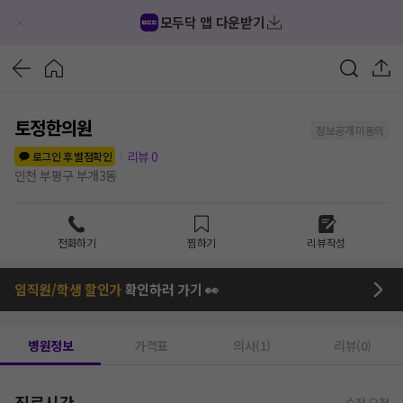
모두닥 앱 다운받기
토정한의원
정보공개 미동의
리뷰
0
로그인 후 별점확인
인천 부평구 부개3동
전화하기
찜하기
리뷰작성
임직원/학생 할인가
확인하러 가기 👀
병원정보
가격표
의사(1)
리뷰(0)
진료시간
수정 요청