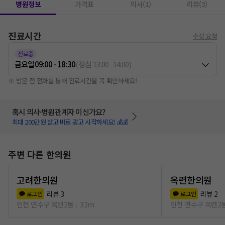
병원정보
가격표
의사(1)
리뷰(3)
진료시간
수정 요청
진료중
금요일
09:00 - 18:30
(
점심
13:00
-
14:00
)
※ 방문 전 전화를 통해 진료시간을 꼭 확인하세요!
혹시 의사·병원관계자 이신가요?
최대 200만원 받고 바로 광고 시작하세요! 💰💰
주변 다른 한의원
고려한의원
옥련한의원
리뷰
3
리뷰
2
로그인
로그인
인천 연수구 옥련2동
32m
인천 연수구 옥련2