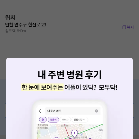
위치
인천 연수구 한진로 23
복사
송도역 840m
증상/치료, 궁금한 점이 있나요?
의사가 직접 답해드려요!
💬 무엇이든 물어보세요
혹은, 의료상담 서비스에 다양한 게시글 보러가기