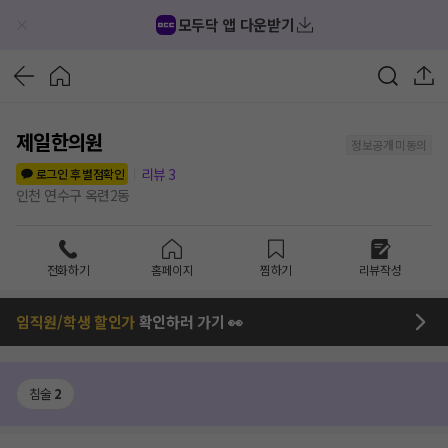
모두닥 앱 다운받기
제일한의원
정보공개 미동의
리뷰
3
로그인 후 별점확인
인천 연수구 옥련2동
전화하기
홈페이지
찜하기
리뷰작성
임직원/학생 할인가
확인하러 가기 👀
침술
2