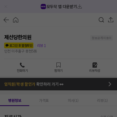
모두닥 앱 다운받기
제선당한의원
정보공개 미동의
리뷰
1
로그인 후 별점확인
인천 미추홀구 용현5동
전화하기
찜하기
리뷰작성
임직원/학생 할인가
확인하러 가기 👀
병원정보
가격표
의사(1)
리뷰(1)
진료시간
수정 요청