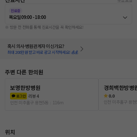
진료중
목요일
09:00 - 18:00
※ 방문 전 전화를 통해 진료시간을 꼭 확인하세요!
혹시 의사·병원관계자 이신가요?
최대 200만원 받고 바로 광고 시작하세요! 💰💰
주변 다른 한의원
보명한방병원
경희백한방병
0.0
리뷰
4
로그인
인천 미추홀구 용현
인천 미추홀구 용현5동
116m
위치