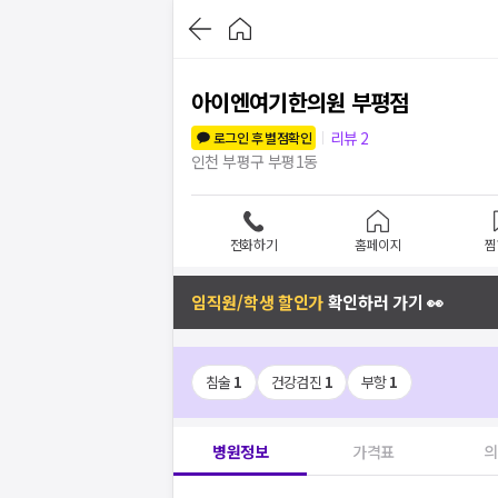
아이엔여기한의원 부평점
리뷰
2
로그인 후 별점확인
인천 부평구 부평1동
전화하기
홈페이지
찜
임직원/학생 할인가
확인하러 가기 👀
침술
1
건강검진
1
부항
1
병원정보
가격표
의