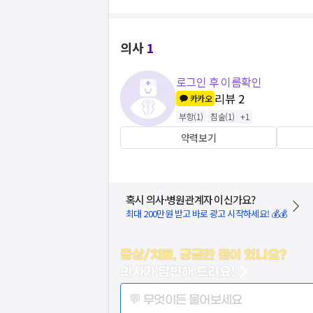
의사
1
로그인 후 이름확인
리뷰
2
카카오
부항
(
1
)
침술
(
1
)
+
1
약력보기
혹시 의사·병원관계자 이신가요?
최대 200만원 받고 바로 광고 시작하세요! 💰💰
증상/치료, 궁금한 점이 있나요?
의사가 답변해 드려요!
💬 무엇이든 물어보세요