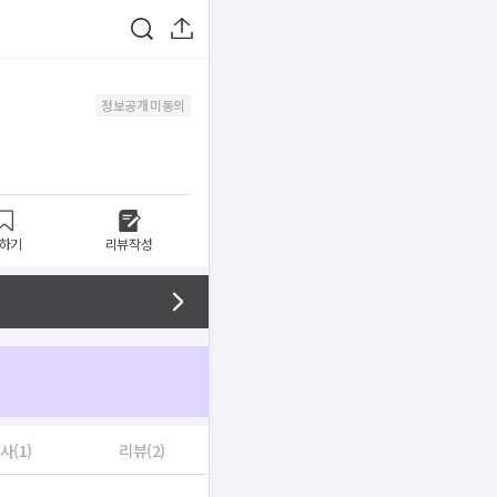
정보공개 미동의
하기
리뷰작성
사(1)
리뷰(2)