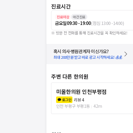
진료시간
진료마감
야간진료
금요일
09:30 - 19:00
(
점심
13:00
-
14:00
)
※ 방문 전 전화를 통해 진료시간을 꼭 확인하세요!
혹시 의사·병원관계자 이신가요?
최대 200만원 받고 바로 광고 시작하세요! 💰💰
주변 다른 한의원
미올한의원 인천부평점
리뷰
4
로그인
인천 부평구 부평1동
42m