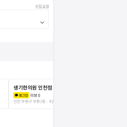
수정 요청
생기한의원 인천점
김경태한의
리뷰
0
리뷰
3
로그인
로그인
인천 부평구 부평1동
42m
인천 부평구 부평