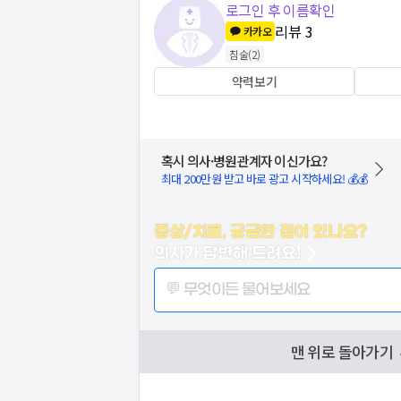
로그인 후 이름확인
리뷰
3
카카오
침술
(
2
)
약력보기
혹시 의사·병원관계자 이신가요?
최대 200만원 받고 바로 광고 시작하세요! 💰💰
증상/치료, 궁금한 점이 있나요?
의사가 답변해 드려요!
💬 무엇이든 물어보세요
맨 위로 돌아가기