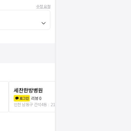
수정 요청
세찬한방병원
모아한의원 
리뷰
0
리뷰
1
로그인
로그인
인천 남동구 간석4동
213m
인천 미추홀구 주