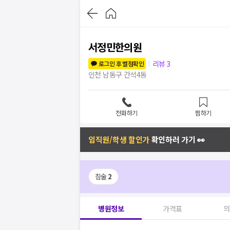
서정민한의원
리뷰
3
로그인 후 별점확인
인천 남동구 간석4동
전화하기
찜하기
임직원/학생 할인가
확인하러 가기 👀
침술
2
병원정보
가격표
의