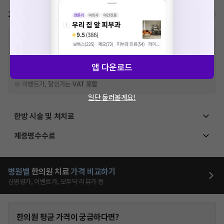
가격표
비급여/급여 진료란?
※
비급여 항목의 경우,
추가비용 등으로 실제 가격과 상이할 수 있으니, 정확
한 가격은 해당 의료기관에 직접 문의해주세요.
※
급여 항목의 경우,
건강보험심사평가원
에 고지되어 있는 급여 진료 기준 가
앱 다운로드
격입니다. (진료와 연관된 복합적인 비용이 추가되어, 병원마다 금액이 다르게
산정될 수 있는 점 참고 바랍니다.)
※ 이벤트가, 할인가는
VAT 포함
일단 둘러볼게요!
한방 시술 및 처치료
제증명수수료
병원별
한의원
치료
가격 비교하기
심평원가, 이벤트가, 모두닥 리뷰가 등
한의원
평균 가격이 궁금하다면?