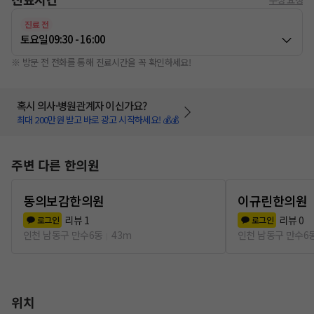
진료 전
토요일
09:30 - 16:00
※ 방문 전 전화를 통해 진료시간을 꼭 확인하세요!
혹시 의사·병원관계자 이신가요?
최대 200만원 받고 바로 광고 시작하세요! 💰💰
주변 다른 한의원
동의보감한의원
이규린한의원
리뷰
1
리뷰
0
로그인
로그인
인천 남동구 만수6동
43m
인천 남동구 만수6
위치