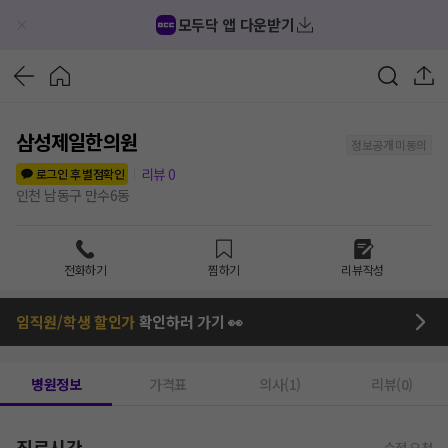
모두닥 앱 다운받기
삼성제일한의원
정보공개 미동의
리뷰
0
로그인 후 별점확인
인천 남동구 만수6동
전화하기
찜하기
리뷰작성
임직원/학생 할인가
확인하러 가기 👀
병원정보
가격표
의사(1)
리뷰(0)
진료시간
수정 요청