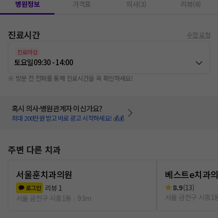
병원정보
가격표
의사(3)
리뷰(6)
진료시간
수정 요청
진료마감
토요일
09:30 - 14:00
※ 방문 전 전화를 통해 진료시간을 꼭 확인하세요!
혹시 의사·병원관계자 이신가요?
최대 200만원 받고 바로 광고 시작하세요! 💰💰
주변 다른 치과
서울훈치과의원
베스트e치과
8.9
(
13
)
리뷰
1
로그인
서울 금천구 시흥1
서울 금천구 시흥1동
93m