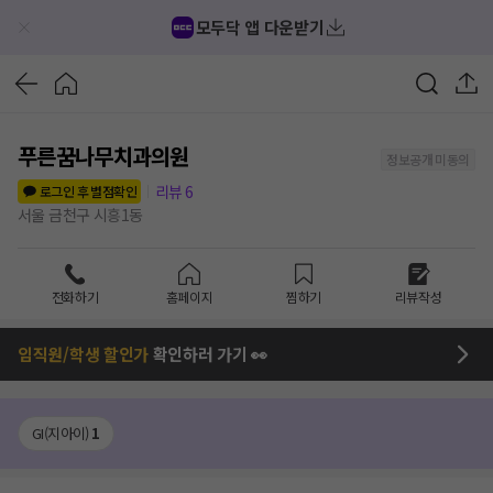
모두닥 앱 다운받기
푸른꿈나무치과의원
정보공개 미동의
리뷰
6
로그인 후 별점확인
서울 금천구 시흥1동
전화하기
홈페이지
찜하기
리뷰작성
임직원/학생 할인가
확인하러 가기 👀
GI(지아이)
1