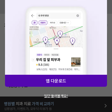
혹시 잘못된 병원정보가 있나요?
모두닥 팀에 알려주세요!
가격표
비급여/급여 진료란?
※
비급여 항목의 경우,
추가비용 등으로 실제 가격과 상이할 수 있으니, 정확
한 가격은 해당 의료기관에 직접 문의해주세요.
※
급여 항목의 경우,
건강보험심사평가원
에 고지되어 있는 급여 진료 기준 가
격입니다. (진료와 연관된 복합적인 비용이 추가되어, 병원마다 금액이 다르게
산정될 수 있는 점 참고 바랍니다.)
※ 이벤트가, 할인가는
VAT 포함
치과치료
앱 다운로드
제증명수수료
일단 둘러볼게요!
병원별
치과
치료
가격 비교하기
심평원가, 이벤트가, 모두닥 리뷰가 등