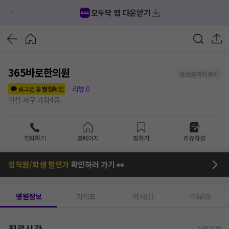
모두닥 앱 다운받기
365바로한의원
정보공개 미동의
리뷰
0
로그인 후 별점확인
인천 서구 가좌4동
전화하기
홈페이지
찜하기
리뷰작성
임직원/학생 할인가
확인하러 가기 👀
병원정보
가격표
의사(1)
리뷰(0)
진료시간
수정 요청