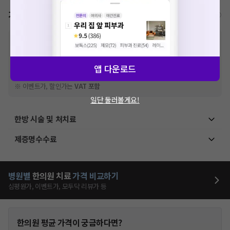
가격표
비급여/급여 진료란?
※
비급여 항목의 경우,
추가비용 등으로 실제 가격과 상이할 수 있으니, 정확
한 가격은 해당 의료기관에 직접 문의해주세요.
※
급여 항목의 경우,
건강보험심사평가원
에 고지되어 있는 급여 진료 기준 가
앱 다운로드
격입니다. (진료와 연관된 복합적인 비용이 추가되어, 병원마다 금액이 다르게
산정될 수 있는 점 참고 바랍니다.)
※ 이벤트가, 할인가는
VAT 포함
일단 둘러볼게요!
한방 시술 및 처치료
제증명수수료
병원별
한의원
치료
가격 비교하기
심평원가, 이벤트가, 모두닥 리뷰가 등
한의원
평균 가격이 궁금하다면?