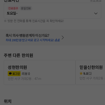
진료휴무
휴일진료
토요일
-
※ 방문 전 전화를 통해 진료시간을 꼭 확인하세요!
혹시 의사·병원관계자 이신가요?
최대 200만원 받고 바로 광고 시작하세요! 💰💰
주변 다른 한의원
성현한의원
믿을신한의원
9.8
(
1
)
리뷰
0
로그인
인천 서구 가좌2동
인천 서구 가좌2동
47m
위치