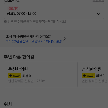
진료마감
금요일
07:00 - 15:00
※ 방문 전 전화를 통해 진료시간을 꼭 확인하세요!
혹시 의사·병원관계자 이신가요?
최대 200만원 받고 바로 광고 시작하세요! 💰💰
주변 다른 한의원
동신한의원
성심한의원
리뷰
0
리뷰
0
로그인
로그인
인천 강화군 길상면
272m
인천 강화군 길상면
위치