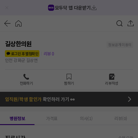
모두닥 앱 다운받기
길상한의원
정보공개 미동의
리뷰
0
로그인 후 별점확인
인천 강화군 길상면
전화하기
찜하기
리뷰작성
임직원/학생 할인가
확인하러 가기 👀
병원정보
가격표
의사(1)
리뷰(0)
진료시간
수정 요청