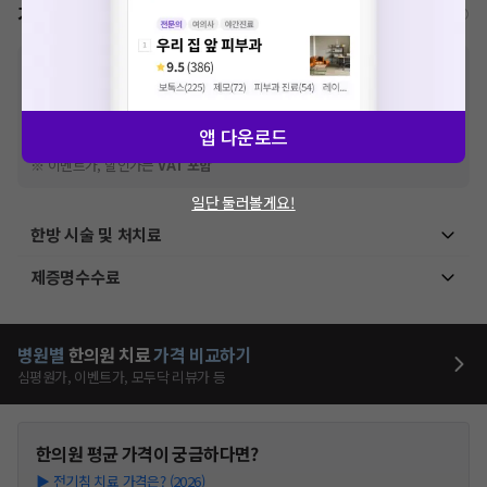
가격표
비급여/급여 진료란?
※
비급여 항목의 경우,
추가비용 등으로 실제 가격과 상이할 수 있으니, 정확
한 가격은 해당 의료기관에 직접 문의해주세요.
※
급여 항목의 경우,
건강보험심사평가원
에 고지되어 있는 급여 진료 기준 가
격입니다. (진료와 연관된 복합적인 비용이 추가되어, 병원마다 금액이 다르게
앱 다운로드
산정될 수 있는 점 참고 바랍니다.)
※ 이벤트가, 할인가는
VAT 포함
일단 둘러볼게요!
한방 시술 및 처치료
제증명수수료
병원별
한의원
치료
가격 비교하기
심평원가, 이벤트가, 모두닥 리뷰가 등
한의원
평균 가격이 궁금하다면?
▶
전기침 치료 가격은? (2026)