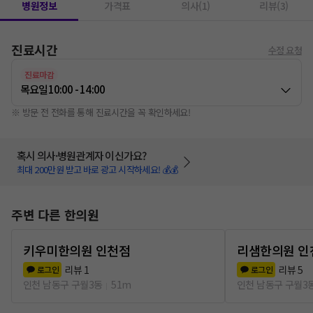
병원정보
가격표
의사(1)
리뷰(3)
진료시간
수정 요청
진료마감
목요일
10:00 - 14:00
※ 방문 전 전화를 통해 진료시간을 꼭 확인하세요!
혹시 의사·병원관계자 이신가요?
최대 200만원 받고 바로 광고 시작하세요! 💰💰
주변 다른 한의원
키우미한의원 인천점
리샘한의원 인
리뷰
1
리뷰
5
로그인
로그인
인천 남동구 구월3동
51m
인천 남동구 구월3