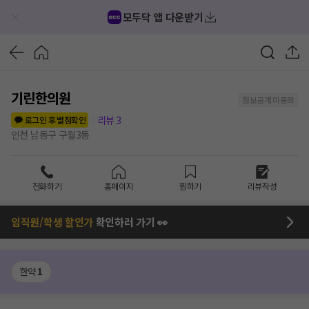
모두닥 앱 다운받기
기린한의원
정보공개 미동의
리뷰
3
로그인 후 별점확인
인천 남동구 구월3동
전화하기
홈페이지
찜하기
리뷰작성
임직원/학생 할인가
확인하러 가기 👀
한약
1