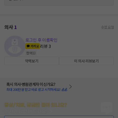
의사
1
수정 요청
로그인 후 이름확인
리뷰
3
카카오
한약
(
1
)
약력보기
이 의사 리뷰보기
혹시 의사·병원관계자 이신가요?
최대 200만원 받고 바로 광고 시작하세요! 💰💰
증상/치료, 궁금한 점이 있나요?
의사가 답변해 드려요!