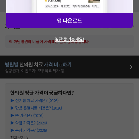
모두닥 팀에 알려주세요!
앱 다운로드
가격표
비급여/급여 진료란?
일단 둘러볼게요!
※ 해당병원의 비급여 가격표는 현재 준비중입니다.
병원별
한의원
치료
가격 비교하기
심평원가, 이벤트가, 모두닥 리뷰가 등
한의원
평균 가격이 궁금하다면?
▶
전기침 치료 가격은? (2026)
▶
한방 온열치료 비용은? (2026)
▶
뜸 가격은? (2026)
▶
약침 가격은? (2026)
▶
봉침 가격은? (2026)
전체보기