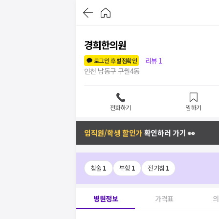
경희한의원
리뷰
1
로그인 후 별점확인
인천 남동구 구월4동
전화하기
찜하기
임직원/학생 할인가
확인하러 가기 👀
침술
1
부항
1
전기침
1
병원정보
가격표
의