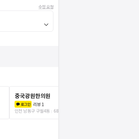
수정 요청
중국광원한의원
모래내한의
리뷰
1
리뷰
3
로그인
로그인
인천 남동구 구월4동
68m
인천 남동구 구월