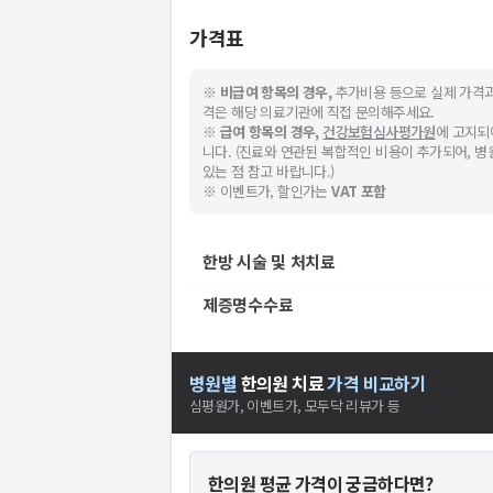
가격표
※
비급여 항목의 경우,
추가비용 등으로 실제 가격과
격은 해당 의료기관에 직접 문의해주세요.
※
급여 항목의 경우,
건강보험심사평가원
에 고지되
니다. (진료와 연관된 복합적인 비용이 추가되어, 
있는 점 참고 바랍니다.)
※ 이벤트가, 할인가는
VAT 포함
한방 시술 및 처치료
제증명수수료
병원별
한의원
치료
가격 비교하기
심평원가, 이벤트가, 모두닥 리뷰가 등
한의원
평균 가격이 궁금하다면?