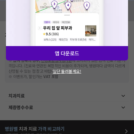
혹시 잘못된 병원정보가 있나요?
모두닥 팀에 알려주세요!
가격표
비급여/급여 진료란?
※
비급여 항목의 경우,
추가비용 등으로 실제 가격과 상이할 수 있으니, 정확
앱 다운로드
한 가격은 해당 의료기관에 직접 문의해주세요.
※
급여 항목의 경우,
건강보험심사평가원
에 고지되어 있는 급여 진료 기준 가
격입니다. (진료와 연관된 복합적인 비용이 추가되어, 병원마다 금액이 다르게
일단 둘러볼게요!
산정될 수 있는 점 참고 바랍니다.)
※ 이벤트가, 할인가는
VAT 포함
치과치료
제증명수수료
병원별
치과
치료
가격 비교하기