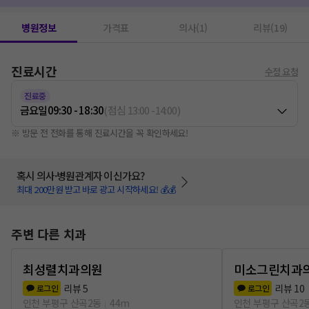
병원정보
가격표
의사(1)
리뷰(19)
진료시간
수정 요청
진료중
금요일
09:30 - 18:30
(
점심
13:00
-
14:00
)
※ 방문 전 전화를 통해 진료시간을 꼭 확인하세요!
혹시 의사·병원관계자 이신가요?
최대 200만원 받고 바로 광고 시작하세요! 💰💰
주변 다른 치과
최성렬치과의원
미소그린치과
리뷰
5
리뷰
10
로그인
로그인
인천 부평구 산곡2동
44m
인천 부평구 산곡2