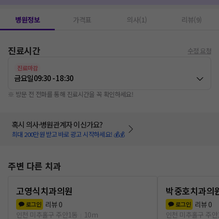
병원정보
가격표
의사(1)
리뷰(9)
진료시간
수정 요청
진료마감
금요일
09:30 - 18:30
※ 방문 전 전화를 통해 진료시간을 꼭 확인하세요!
혹시 의사·병원관계자 이신가요?
최대 200만원 받고 바로 광고 시작하세요! 💰💰
주변 다른 치과
고영식치과의원
박중호치과의
리뷰
0
리뷰
0
로그인
로그인
인천 미추홀구 주안1동
10m
인천 미추홀구 주안