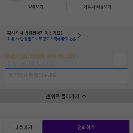
약력보기
이 의사 리뷰보기
혹시 의사·병원관계자 이신가요?
최대 200만원 받고 바로 광고 시작하세요! 💰💰
증상/치료, 궁금한 점이 있나요?
의사가 답변해 드려요!
💬 무엇이든 물어보세요
맨 위로 돌아가기
찜하기
전화하기
찜 목록보기
찜 목록보기