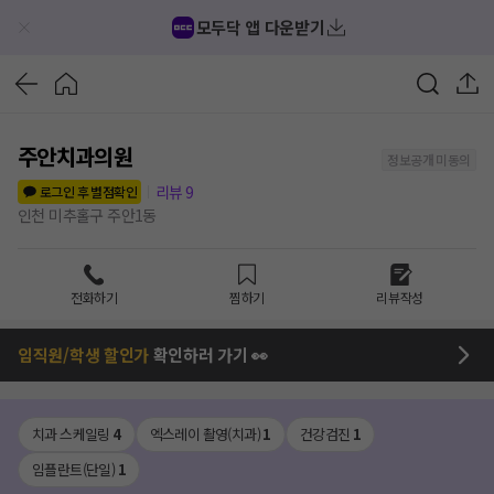
모두닥 앱 다운받기
주안치과의원
정보공개 미동의
리뷰
9
로그인 후 별점확인
인천 미추홀구 주안1동
전화하기
찜하기
리뷰작성
임직원/학생 할인가
확인하러 가기 👀
치과 스케일링
4
엑스레이 촬영(치과)
1
건강검진
1
임플란트(단일)
1