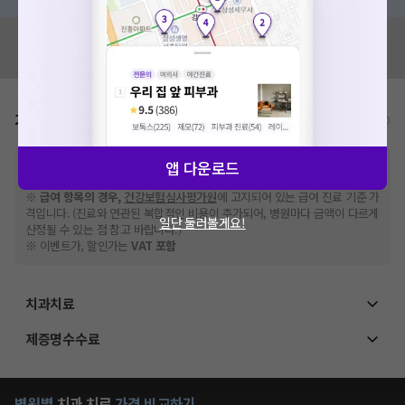
혹시 잘못된 병원정보가 있나요?
모두닥 팀에 알려주세요!
가격표
비급여/급여 진료란?
※
비급여 항목의 경우,
추가비용 등으로 실제 가격과 상이할 수 있으니, 정확
앱 다운로드
한 가격은 해당 의료기관에 직접 문의해주세요.
※
급여 항목의 경우,
건강보험심사평가원
에 고지되어 있는 급여 진료 기준 가
격입니다. (진료와 연관된 복합적인 비용이 추가되어, 병원마다 금액이 다르게
일단 둘러볼게요!
산정될 수 있는 점 참고 바랍니다.)
※ 이벤트가, 할인가는
VAT 포함
치과치료
제증명수수료
병원별
치과
치료
가격 비교하기