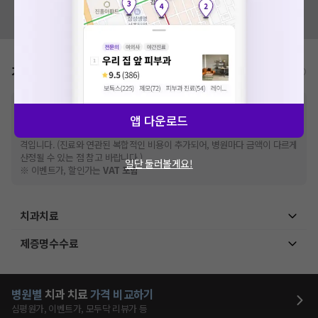
혹시 잘못된 병원정보가 있나요?
모두닥 팀에 알려주세요!
가격표
비급여/급여 진료란?
※
비급여 항목의 경우,
추가비용 등으로 실제 가격과 상이할 수 있으니, 정확
앱 다운로드
한 가격은 해당 의료기관에 직접 문의해주세요.
※
급여 항목의 경우,
건강보험심사평가원
에 고지되어 있는 급여 진료 기준 가
격입니다. (진료와 연관된 복합적인 비용이 추가되어, 병원마다 금액이 다르게
산정될 수 있는 점 참고 바랍니다.)
일단 둘러볼게요!
※ 이벤트가, 할인가는
VAT 포함
치과치료
제증명수수료
병원별
치과
치료
가격 비교하기
심평원가, 이벤트가, 모두닥 리뷰가 등