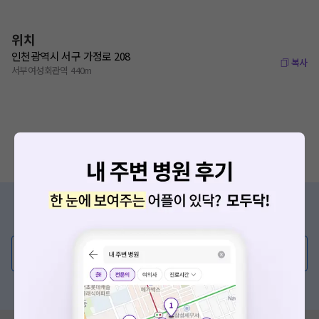
위치
인천광역시 서구 가정로 208
복사
서부여성회관역 440m
증상/치료, 궁금한 점이 있나요?
의사가 직접 답해드려요!
💬 무엇이든 물어보세요
혹은, 의료상담 서비스에 다양한 게시글 보러가기