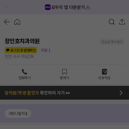
모두닥 앱 다운받기
장인호치과의원
정보공개 미동의
리뷰
1
로그인 후 별점확인
인천 서구 석남2동
전화하기
찜하기
리뷰작성
임직원/학생 할인가
확인하러 가기 👀
사랑니발치
1