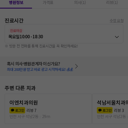
병원정보
가격표
의사(1)
리뷰(1)
진료시간
수정 요청
진료마감
목요일
10:00 - 18:30
※ 방문 전 전화를 통해 진료시간을 꼭 확인하세요!
혹시 의사·병원관계자 이신가요?
최대 200만원 받고 바로 광고 시작하세요! 💰💰
주변 다른 치과
이엔치과의원
석남서울치과
리뷰
7
리뷰
3
로그인
로그인
인천 서구 석남2동
29m
인천 서구 석남2동