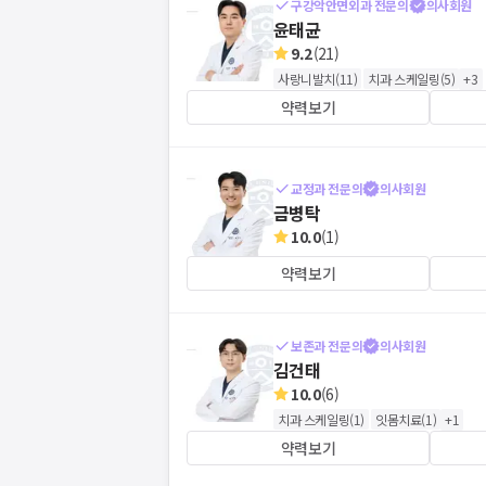
구강악안면외과 전문의
의사회원
윤태균
9.2
(
21
)
사랑니발치
(
11
)
치과 스케일링
(
5
)
+
3
약력보기
교정과 전문의
의사회원
금병탁
10.0
(
1
)
약력보기
보존과 전문의
의사회원
김건태
10.0
(
6
)
치과 스케일링
(
1
)
잇몸치료
(
1
)
+
1
약력보기