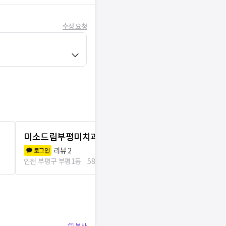
수정 요청
미소드림부평미치과의원
인천사랑니
리뷰
2
리뷰
0
로그인
로그인
인천 부평구 부평1동
58m
인천 부평구 부평
복사