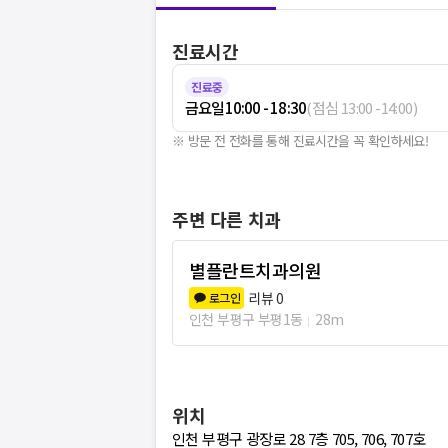
진료시간
진료중
금요일
10:00 - 18:30
(
점심
13:00
-
14:00
)
※ 방문 전 전화를 통해 진료시간을 꼭 확인하세요!
주변 다른 치과
별플란트치과의원
리뷰
0
로그인
인천 부평구 부평1동
28m
위치
인천 부평구 광장로 28 7층 705, 706, 707호