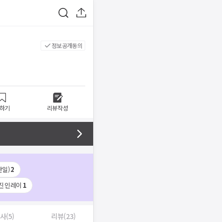
정보공개동의
하기
리뷰작성
단일)
2
진 인레이
1
사(5)
리뷰(23)