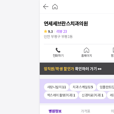
연세세브란스치과의원
9.3
리뷰
23
인천 부평구 부평1동
전화하기
홈페이지
찜
임직원/학생 할인가
확인하러 가기 👀
사랑니발치
11
치과 스케일링
5
임플란트(
엑스레이 촬영(치과)
1
신경치료(치과)
1
레
병원정보
가격표
의