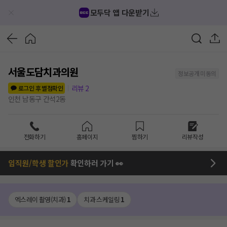
모두닥 앱 다운받기
서울도담치과의원
정보공개 미동의
리뷰
2
로그인 후 별점확인
인천 남동구 간석2동
전화하기
홈페이지
찜하기
리뷰작성
임직원/학생 할인가
확인하러 가기 👀
엑스레이 촬영(치과)
1
치과 스케일링
1