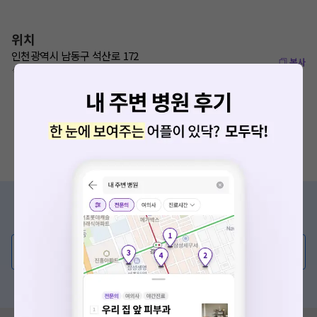
위치
인천광역시 남동구 석산로 172
복사
석천사거리역 400m
증상/치료, 궁금한 점이 있나요?
의사가 직접 답해드려요!
💬 무엇이든 물어보세요
혹은, 의료상담 서비스에 다양한 게시글 보러가기