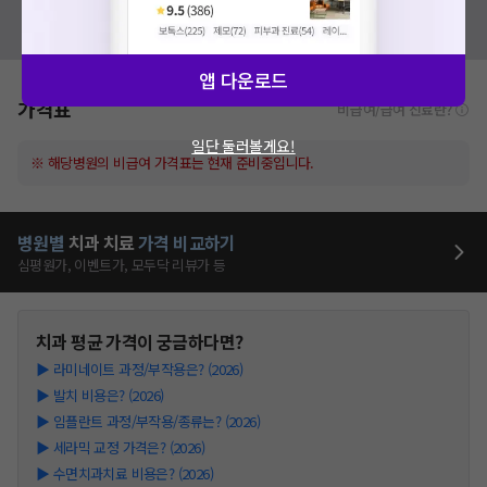
혹시 잘못된 병원정보가 있나요?
모두닥 팀에 알려주세요!
앱 다운로드
가격표
비급여/급여 진료란?
일단 둘러볼게요!
※ 해당병원의 비급여 가격표는 현재 준비중입니다.
병원별
치과
치료
가격 비교하기
심평원가, 이벤트가, 모두닥 리뷰가 등
치과
평균 가격이 궁금하다면?
▶
라미네이트 과정/부작용은? (2026)
▶
발치 비용은? (2026)
▶
임플란트 과정/부작용/종류는? (2026)
▶
세라믹 교정 가격은? (2026)
▶
수면치과치료 비용은? (2026)