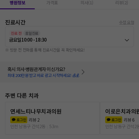
병원정보
가격표
의사(1)
리뷰(2)
진료시간
수정 요청
진료 전
휴일진료
금요일
10:00 - 18:30
※ 방문 전 전화를 통해 진료시간을 꼭 확인하세요!
혹시 의사·병원관계자 이신가요?
최대 200만원 받고 바로 광고 시작하세요! 💰💰
주변 다른 치과
연세느티나무치과의원
이로은치과의
리뷰
2
리뷰
6
로그인
로그인
인천 남동구 간석2동
53m
인천 남동구 간석2