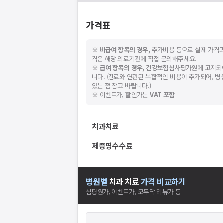
가격표
※
비급여 항목의 경우,
추가비용 등으로 실제 가격과
격은 해당 의료기관에 직접 문의해주세요.
※
급여 항목의 경우,
건강보험심사평가원
에 고지되
니다. (진료와 연관된 복합적인 비용이 추가되어, 
있는 점 참고 바랍니다.)
※ 이벤트가, 할인가는
VAT 포함
치과치료
제증명수수료
병원별
치과
치료
가격 비교하기
심평원가, 이벤트가, 모두닥 리뷰가 등