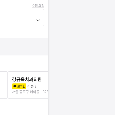
수정 요청
강규욱치과의원
서울봄빛치
리뷰
2
리뷰
7
로그인
로그인
서울 종로구 혜화동
323m
서울 종로구 혜