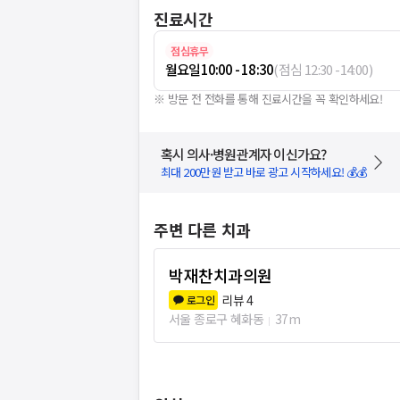
진료시간
점심휴무
월요일
10:00 - 18:30
(
점심
12:30
-
14:00
)
※ 방문 전 전화를 통해 진료시간을 꼭 확인하세요!
혹시 의사·병원관계자 이신가요?
최대 200만원 받고 바로 광고 시작하세요! 💰💰
주변 다른 치과
박재찬치과의원
리뷰
4
로그인
서울 종로구 혜화동
37m