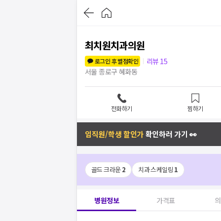
최치원치과의원
리뷰
15
로그인 후 별점확인
서울 종로구 혜화동
전화하기
찜하기
임직원/학생 할인가
확인하러 가기 👀
골드 크라운
2
치과 스케일링
1
병원정보
가격표
의