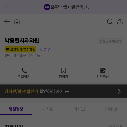
모두닥 앱 다운받기
박종현치과의원
정보공개 미동의
리뷰
2
로그인 후 별점확인
인천 미추홀구 주안4동
전화하기
찜하기
리뷰작성
임직원/학생 할인가
확인하러 가기 👀
병원정보
가격표
의사(1)
리뷰(2)
진료시간
수정 요청