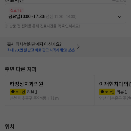
진료마감
금요일
10:00 - 17:30
(
점심
12:30
-
14:00
)
※ 방문 전 전화를 통해 진료시간을 꼭 확인하세요!
혹시 의사·병원관계자 이신가요?
최대 200만원 받고 바로 광고 시작하세요! 💰💰
주변 다른 치과
하정상치과의원
이재현치과의
리뷰
1
리뷰
1
로그인
로그인
인천 미추홀구 주안4동
71m
인천 미추홀구 주안
위치