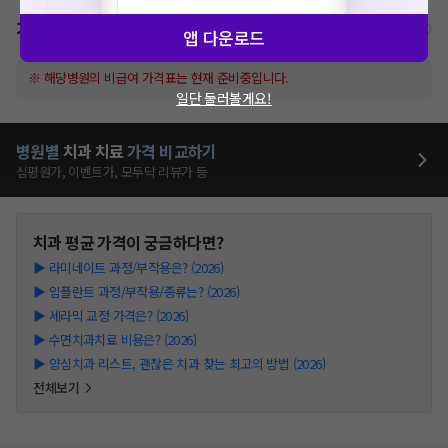
가격표
비급여/급여 진료란?
앱 다운로드
※ 해당병원의 비급여 가격표는 현재 준비중입니다.
일단 둘러볼게요!
병원별
치과
치료
가격 비교하기
심평원가, 이벤트가, 모두닥 리뷰가 등
치과
평균 가격이 궁금하다면?
▶
라미네이트 과정/부작용은? (2026)
▶
임플란트 과정/부작용/종류는? (2026)
▶
세라믹 교정 가격은? (2026)
▶
수면치과치료 비용은? (2026)
▶
양심치과 리스트, 괜찮은 치과 찾는 최고의 방법 (2026)
전체보기