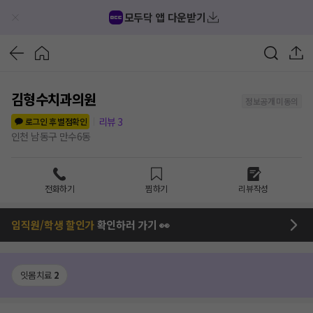
모두닥 앱 다운받기
김형수치과의원
정보공개 미동의
리뷰
3
로그인 후 별점확인
인천 남동구 만수6동
전화하기
찜하기
리뷰작성
임직원/학생 할인가
확인하러 가기 👀
잇몸치료
2