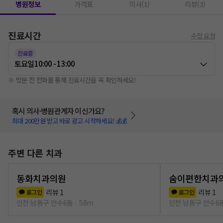
병원정보
가격표
의사(1)
리뷰(3)
진료시간
수정 요청
진료중
토요일
10:00 - 13:00
※ 방문 전 전화를 통해 진료시간을 꼭 확인하세요!
혹시 의사·병원관계자 이신가요?
최대 200만원 받고 바로 광고 시작하세요! 💰💰
주변 다른 치과
동화치과의원
숨이편한치과
리뷰
1
리뷰
1
로그인
로그인
인천 남동구 만수6동
58m
인천 남동구 만수6