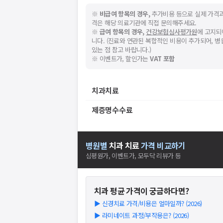
※
비급여 항목의 경우,
추가비용 등으로 실제 가격과
격은 해당 의료기관에 직접 문의해주세요.
※
급여 항목의 경우,
건강보험심사평가원
에 고지되
니다. (진료와 연관된 복합적인 비용이 추가되어, 
있는 점 참고 바랍니다.)
※ 이벤트가, 할인가는
VAT 포함
치과치료
제증명수수료
병원별
치과
치료
가격 비교하기
심평원가, 이벤트가, 모두닥 리뷰가 등
치과
평균 가격이 궁금하다면?
▶
신경치료 가격/비용은 얼마일까? (2026)
▶
라미네이트 과정/부작용은? (2026)