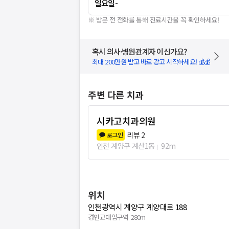
일요일
-
※ 방문 전 전화를 통해 진료시간을 꼭 확인하세요!
혹시 의사·병원관계자 이신가요?
최대 200만원 받고 바로 광고 시작하세요! 💰💰
주변 다른 치과
시카고치과의원
리뷰
2
로그인
인천 계양구 계산1동
92m
위치
인천광역시 계양구 계양대로 188
경인교대입구역 280m