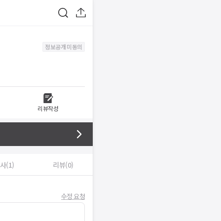
정보공개 미동의
리뷰작성
사(1)
리뷰(0)
수정 요청