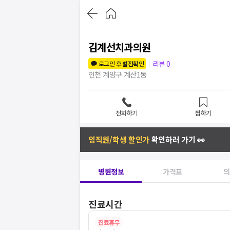
김계선치과의원
리뷰
0
로그인 후 별점확인
인천 계양구 계산1동
전화하기
찜하기
임직원/학생 할인가
확인하러 가기 👀
병원정보
가격표
의
진료시간
진료휴무