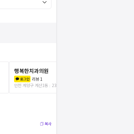
행복한치과의원
굿모닝치과
리뷰
1
리뷰
7
로그인
로그인
인천 계양구 계산1동
234m
인천 계양구 계산
복사