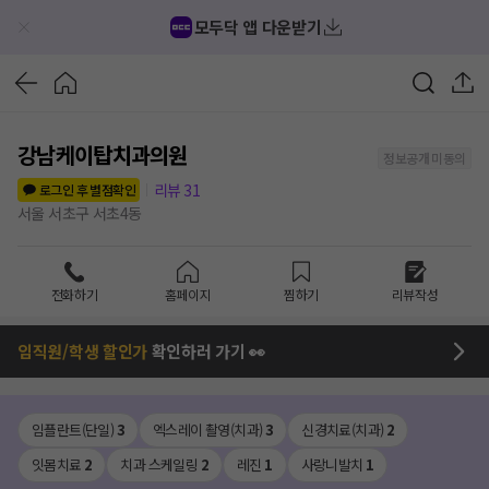
모두닥 앱 다운받기
강남케이탑치과의원
정보공개 미동의
리뷰
31
로그인 후 별점확인
서울 서초구 서초4동
전화하기
홈페이지
찜하기
리뷰작성
임직원/학생 할인가
확인하러 가기 👀
임플란트(단일)
3
엑스레이 촬영(치과)
3
신경치료(치과)
2
잇몸치료
2
치과 스케일링
2
레진
1
사랑니발치
1