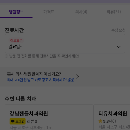
병원정보
가격표
의사(4)
리뷰(31)
진료시간
수정 요청
진료휴무
일요일
-
※ 방문 전 전화를 통해 진료시간을 꼭 확인하세요!
혹시 의사·병원관계자 이신가요?
최대 200만원 받고 바로 광고 시작하세요! 💰💰
주변 다른 치과
강남젠틀치과의원
티유치과의원
9.3
(
46
)
리뷰
0
로그인
서울 서초구 서초4
서울 서초구 서초4동
1m