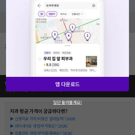
혹은, 의료상담 서비스에 다양한 게시글 보러가기
혹시 잘못된 병원정보가 있나요?
모두닥 팀에 알려주세요!
가격표
비급여/급여 진료란?
※ 해당병원의 비급여 가격표는 현재 준비중입니다.
병원별
치과
치료
가격 비교하기
앱 다운로드
심평원가, 이벤트가, 모두닥 리뷰가 등
일단 둘러볼게요!
치과
평균 가격이 궁금하다면?
▶
신경치료 가격/비용은 얼마일까? (2026)
▶
라미네이트 과정/부작용은? (2026)
▶
임플란트 과정/부작용/종류는? (2026)