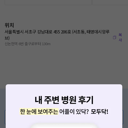
위치
서울특별시 서초구 강남대로 455 206호 (서초동, 태영데시앙루
복
브)
사
신논현역 6번 출구로부터 130m
증상/치료, 궁금한 점이 있나요?
의사가 직접 답해드려요!
💬 무엇이든 물어보세요