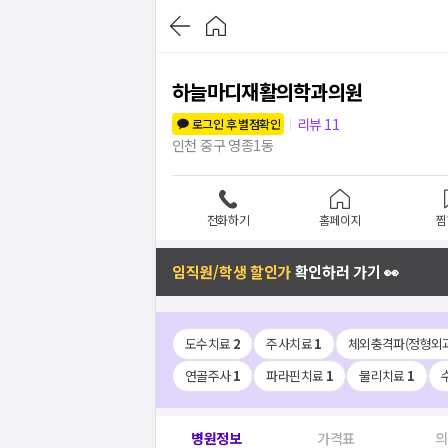
하늘마디재활의학과의원
리뷰
11
로그인 후 별점확인
인천 중구 영종1동
전화하기
홈페이지
찜
임직원/학생 할인가
확인하러 가기 👀
도수치료
2
주사치료
1
체외충격파(정형외과
연골주사
1
파라핀치료
1
물리치료
1
병원정보
가격표
의