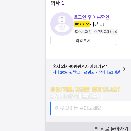
의사
1
로그인 후 이름확인
리뷰
11
카카오
도수치료
(
2
)
수액치료
(
1
)
+
6
약력보기
혹시 의사·병원관계자 이신가요?
최대 200만원 받고 바로 광고 시작하세요! 💰💰
증상/치료, 궁금한 점이 있나요?
의사가 답변해 드려요!
💬 무엇이든 물어보세요
맨 위로 돌아가기