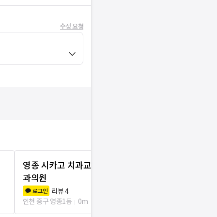
수정 요청
영종 시카고 치과교정과 치
수이비인후
과의원
리뷰
1
로그인
인천 중구 영종1
리뷰
4
로그인
인천 중구 영종1동
0m