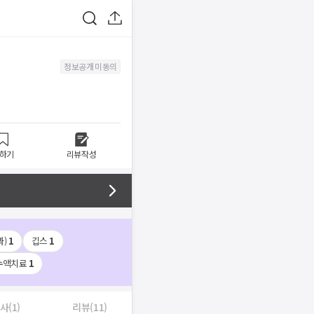
정보공개 미동의
하기
리뷰작성
)
1
깁스
1
수액치료
1
사(1)
리뷰(11)