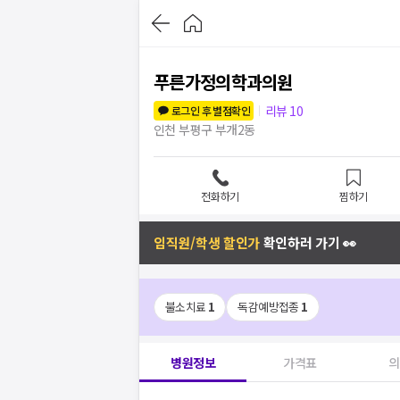
푸른가정의학과의원
리뷰
10
로그인 후 별점확인
인천 부평구 부개2동
전화하기
찜하기
임직원/학생 할인가
확인하러 가기 👀
불소치료
1
독감예방접종
1
병원정보
가격표
의