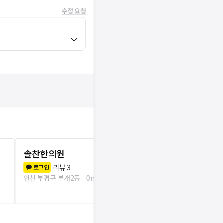
수정 요청
솔찬한의원
박현수정형
리뷰
3
리뷰
8
로그인
로그인
인천 부평구 부개2동
0m
인천 부평구 부개