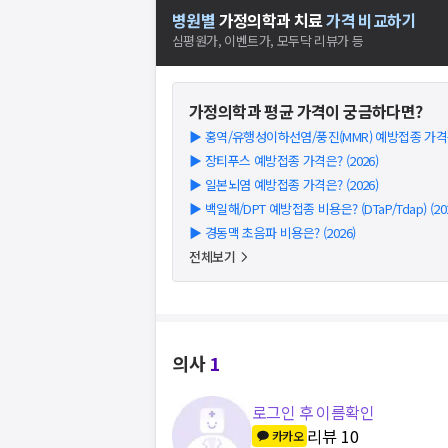
병원별
가정의학과
치료
가격 비교하기
심평원가, 이벤트가, 모두닥 리뷰가 등
가정의학과
평균 가격이 궁금하다면?
▶
홍역/유행성이하선염/풍진(MMR) 예방접종 가격은?
▶
장티푸스 예방접종 가격은? (2026)
▶
일본뇌염 예방접종 가격은? (2026)
▶
백일해/DPT 예방접종 비용은? (DTaP/Tdap) (202
▶
경동맥 초음파 비용은? (2026)
전체보기
의사
1
로그인 후 이름확인
리뷰
10
카카오