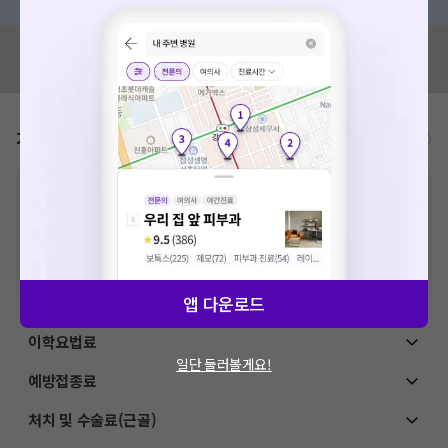
혹시 잘못된 병원정보가 있나요?
모두닥 팀에 알려주세요!
가격표
비급여/급여 진료란?
※
비급여 항목의 경우,
추가비용 등으로 실제 가격과 상이할 수 있으니, 정확
한 가격은 해당 의료기관에 직접 문의해주세요.
※
급여 항목의 경우,
건강보험심사평가원
에 고지되어 있는 급여 진료 기준 가
격입니다. (진료와 연관된 복합적인 비용이 추가되어, 병원마다 금액이 다르게
산정될 수 있는 점 참고 바랍니다.)
※ 이벤트가, 할인가는
VAT 포함
앱 다운로드
이학요법료
일단 둘러볼게요!
예방접종료
처치 및 수술료(근골)