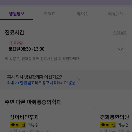
엑스레이 촬영
1
DNA(PDRN)주사
1
병원정보
가격표
의사(2)
리뷰(13)
진료시간
수정 요청
진료마감
토요일
08:30 - 13:00
※ 방문 전 전화를 통해 진료시간을 꼭 확인하세요!
혹시 의사·병원관계자 이신가요?
최대 200만원 받고 바로 광고 시작하세요! 💰💰
주변 다른 마취통증의학과
상이비인후과
경희봉한의원
리뷰
9
리뷰
2
로그인
로그인
인천 서구 가정1동
0m
인천 서구 가정1동