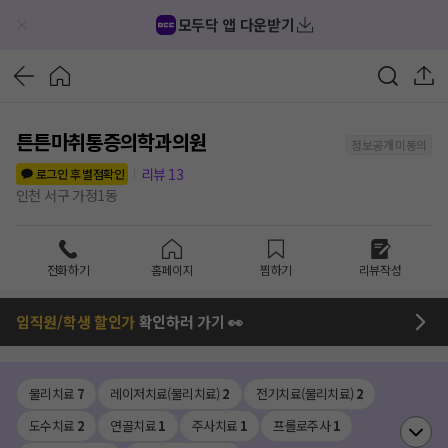
모두닥 앱 다운받기
튼튼마취통증의학과의원
정보공개 미동의
리뷰
13
로그인 후 별점확인
인천 서구 가정1동
전화하기
홈페이지
찜하기
리뷰작성
임직원/학생 할인가
확인하러 가기 👀
물리치료
7
레이저치료(물리치료)
2
전기치료(물리치료)
2
도수치료
2
연골치료
1
주사치료
1
프롤로주사
1