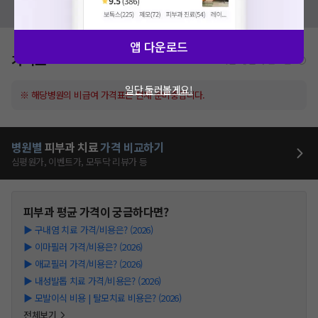
모두닥 팀에 알려주세요!
앱 다운로드
가격표
비급여/급여 진료란?
일단 둘러볼게요!
※ 해당병원의 비급여 가격표는 현재 준비중입니다.
병원별
피부과
치료
가격 비교하기
심평원가, 이벤트가, 모두닥 리뷰가 등
피부과
평균 가격이 궁금하다면?
▶
구내염 치료 가격/비용은? (2026)
▶
이마필러 가격/비용은? (2026)
▶
애교필러 가격/비용은? (2026)
▶
내성발톱 치료 가격/비용은? (2026)
▶
모발이식 비용 | 탈모치료 비용은? (2026)
전체보기