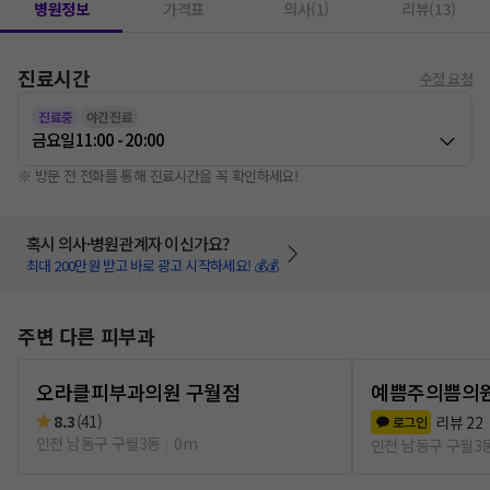
병원정보
가격표
의사(1)
리뷰(13)
진료시간
수정 요청
진료중
야간진료
금요일
11:00 - 20:00
※ 방문 전 전화를 통해 진료시간을 꼭 확인하세요!
혹시 의사·병원관계자 이신가요?
최대 200만원 받고 바로 광고 시작하세요! 💰💰
주변 다른 피부과
오라클피부과의원 구월점
예쁨주의쁨의원
8.3
(
41
)
리뷰
22
로그인
인천 남동구 구월3동
0m
인천 남동구 구월3