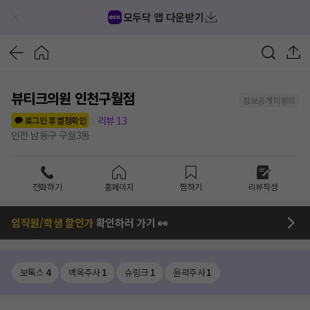
모두닥 앱 다운받기
뷰티크의원 인천구월점
정보공개 미동의
리뷰
13
로그인 후 별점확인
인천 남동구 구월3동
전화하기
홈페이지
찜하기
리뷰작성
임직원/학생 할인가
확인하러 가기 👀
보톡스
4
백옥주사
1
슈링크
1
윤곽주사
1