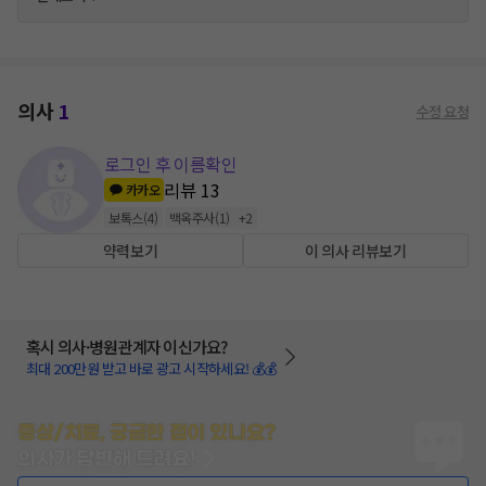
의사
1
수정 요청
로그인 후 이름확인
리뷰
13
카카오
보톡스
(
4
)
백옥주사
(
1
)
+
2
약력보기
이 의사 리뷰보기
혹시 의사·병원관계자 이신가요?
최대 200만원 받고 바로 광고 시작하세요! 💰💰
증상/치료, 궁금한 점이 있나요?
의사가 답변해 드려요!