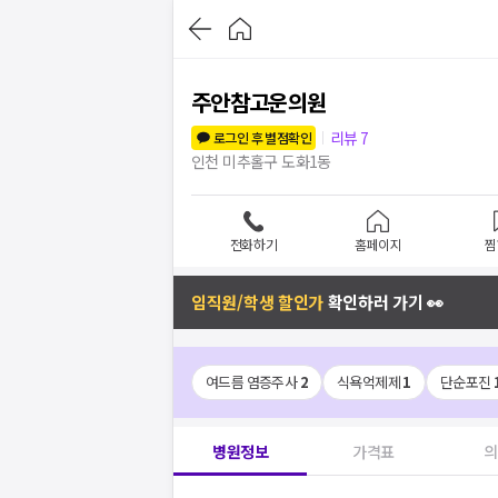
주안참고운의원
리뷰
7
로그인 후 별점확인
인천 미추홀구 도화1동
전화하기
홈페이지
찜
임직원/학생 할인가
확인하러 가기 👀
여드름 염증주사
2
식욕억제제
1
단순포진
병원정보
가격표
의