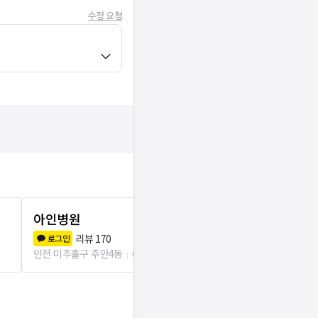
수정 요청
아인병원
메인의원
8.2
(
15
)
리뷰
170
로그인
인천 미추홀구 주
인천 미추홀구 주안4동
608m