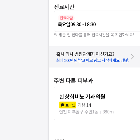
진료시간
진료마감
목요일
09:30 - 18:30
※ 방문 전 전화를 통해 진료시간을 꼭 확인하세요!
혹시 의사·병원관계자 이신가요?
최대 200만원 받고 바로 광고 시작하세요! 💰💰
주변 다른 피부과
한상희비뇨기과의원
리뷰
14
로그인
인천 미추홀구 주안1동
380m