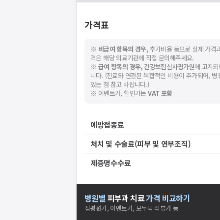
가격표
※
비급여 항목의 경우,
추가비용 등으로 실제 가격과
격은 해당 의료기관에 직접 문의해주세요.
※
급여 항목의 경우,
건강보험심사평가원
에 고지되
니다. (진료와 연관된 복합적인 비용이 추가되어, 
있는 점 참고 바랍니다.)
※ 이벤트가, 할인가는
VAT 포함
예방접종료
처치 및 수술료(피부 및 연부조직)
제증명수수료
병원별
피부과
치료
가격 비교하기
심평원가, 이벤트가, 모두닥 리뷰가 등