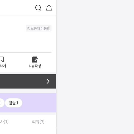
정보공개 미동의
하기
리뷰작성
1
침술
1
사(1)
리뷰(7)