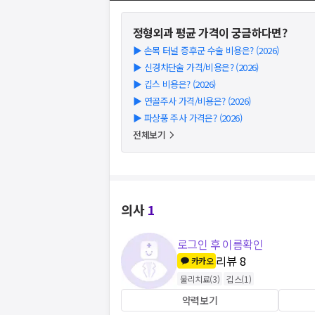
정형외과
평균 가격이 궁금하다면?
▶
손목 터널 증후군 수술 비용은? (2026)
▶
신경차단술 가격/비용은? (2026)
▶
깁스 비용은? (2026)
▶
연골주사 가격/비용은? (2026)
▶
파상풍 주사 가격은? (2026)
전체보기
의사
1
로그인 후 이름확인
리뷰
8
카카오
물리치료
(
3
)
깁스
(
1
)
약력보기