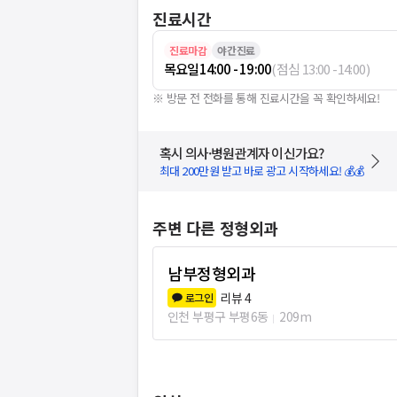
진료시간
진료마감
야간진료
목요일
14:00 - 19:00
(
점심
13:00
-
14:00
)
※ 방문 전 전화를 통해 진료시간을 꼭 확인하세요!
혹시 의사·병원관계자 이신가요?
최대 200만원 받고 바로 광고 시작하세요! 💰💰
주변 다른 정형외과
남부정형외과
리뷰
4
로그인
인천 부평구 부평6동
209m