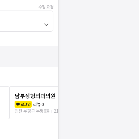
수정 요청
남부정형외과의원
모두탑365
8.9
(
7
)
리뷰
0
로그인
인천 부평구 부평
인천 부평구 부평6동
212m