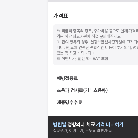
가격표
※
비급여 항목의 경우,
추가비용 등으로 실제 가격과
격은 해당 의료기관에 직접 문의해주세요.
※
급여 항목의 경우,
건강보험심사평가원
에 고지되
니다. (진료와 연관된 복합적인 비용이 추가되어, 
있는 점 참고 바랍니다.)
※ 이벤트가, 할인가는
VAT 포함
예방접종료
초음파 검사료(기본초음파)
제증명수수료
병원별
정형외과
치료
가격 비교하기
심평원가, 이벤트가, 모두닥 리뷰가 등