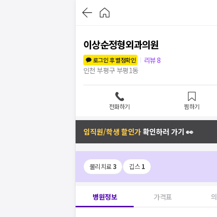
이상순정형외과의원
리뷰
8
로그인 후 별점확인
인천 부평구 부평1동
전화하기
찜하기
임직원/학생 할인가
확인하러 가기 👀
물리치료
3
깁스
1
병원정보
가격표
의