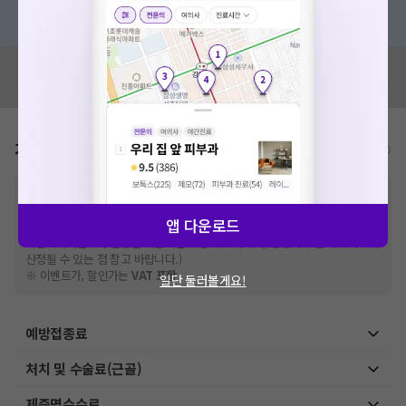
혹은, 의료상담 서비스에 다양한 게시글 보러가기
혹시 잘못된 병원정보가 있나요?
모두닥 팀에 알려주세요!
가격표
비급여/급여 진료란?
※
비급여 항목의 경우,
추가비용 등으로 실제 가격과 상이할 수 있으니, 정확
한 가격은 해당 의료기관에 직접 문의해주세요.
앱 다운로드
※
급여 항목의 경우,
건강보험심사평가원
에 고지되어 있는 급여 진료 기준 가
격입니다. (진료와 연관된 복합적인 비용이 추가되어, 병원마다 금액이 다르게
산정될 수 있는 점 참고 바랍니다.)
※ 이벤트가, 할인가는
VAT 포함
일단 둘러볼게요!
예방접종료
처치 및 수술료(근골)
제증명수수료