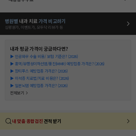
병원별
내과
치료
가격 비교하기
심평원가, 이벤트가, 모두닥 리뷰가 등
내과
평균 가격이 궁금하다면?
▶
인공와우 수술 비용/ 보험 기준은? (2026)
▶
홍역/유행성이하선염/풍진(MMR) 예방접종 가격은? (2026)
▶
장티푸스 예방접종 가격은? (2026)
▶
이석증 치료법/치료 비용은? (2026)
▶
일본뇌염 예방접종 가격은? (2026)
전체보기
내 맞춤 종합검진
견적 받기