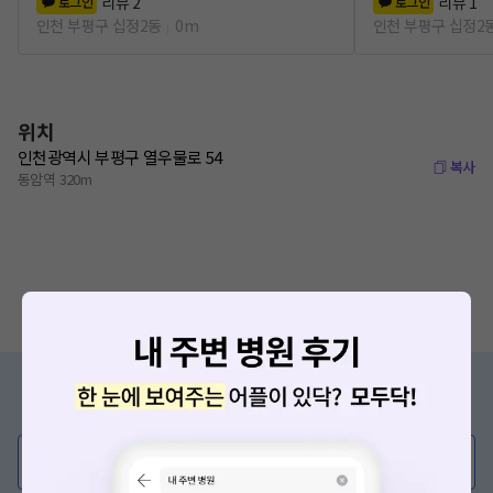
리뷰
2
리뷰
1
로그인
로그인
인천 부평구 십정2동
0m
인천 부평구 십정2
위치
인천광역시 부평구 열우물로 54
복사
동암역 320m
증상/치료, 궁금한 점이 있나요?
의사가 직접 답해드려요!
💬 무엇이든 물어보세요