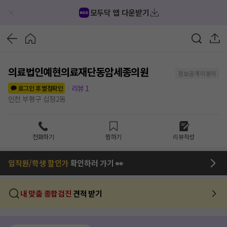
모두닥 앱 다운받기
의료법인예현의료재단동암세종의원
정보공개 미동의
리뷰
1
로그인 후 별점확인
인천 부평구 십정2동
전화하기
찜하기
리뷰작성
임직원/학생 할인가
확인하러 가기 👀
내 맞춤 종합검진
견적 받기