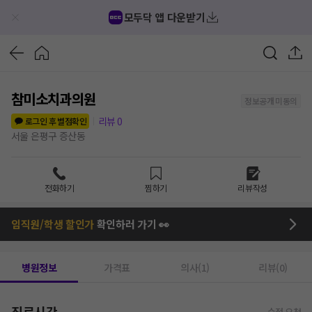
모두닥 앱 다운받기
참미소치과의원
정보공개 미동의
리뷰
0
로그인 후 별점확인
서울 은평구 증산동
전화하기
찜하기
리뷰작성
임직원/학생 할인가
확인하러 가기 👀
병원정보
가격표
의사(1)
리뷰(0)
진료시간
수정 요청