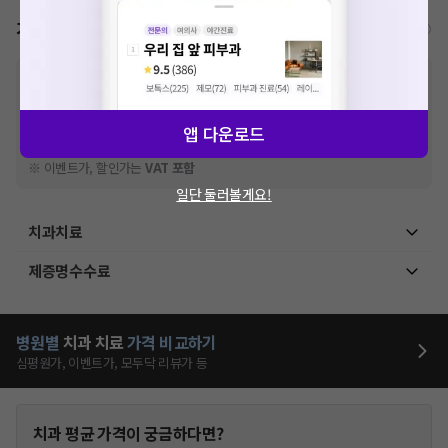
가격표
비급여/급여 진료란?
※
비급여 항목의 경우,
추가비용 등으로 실제 가격과 상이할 수 있으니, 정확
한 가격은 해당 의료기관에 직접 문의해주세요.
※
급여 항목의 경우,
건강보험심사평가원
에 고지되어 있는 급여 진료 기준 가
앱 다운로드
격입니다. (진료와 연관된 복합적인 비용이 추가되어, 병원마다 금액이 다르게
산정될 수 있는 점 참고 바랍니다.)
※ 이벤트가, 할인가는
VAT 포함
일단 둘러볼게요!
치과치료
제증명수수료
병원별
치과
치료
가격 비교하기
심평원가, 이벤트가, 모두닥 리뷰가 등
치과
평균 가격이 궁금하다면?