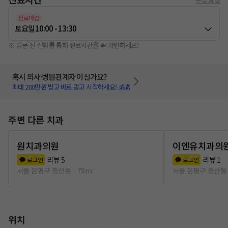
진료마감
토요일
10:00 - 13:30
※ 방문 전 전화를 통해 진료시간을 꼭 확인하세요!
혹시 의사·병원관계자 이신가요?
최대 200만원 받고 바로 광고 시작하세요! 💰💰
주변 다른 치과
원치과의원
이엔유치과의
리뷰
5
리뷰
1
로그인
로그인
서울 은평구 증산동
79m
서울 은평구 증산동
위치