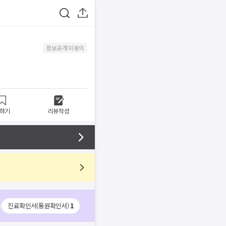
정보공개 미동의
하기
리뷰작성
진료확인서(통원확인서)
1