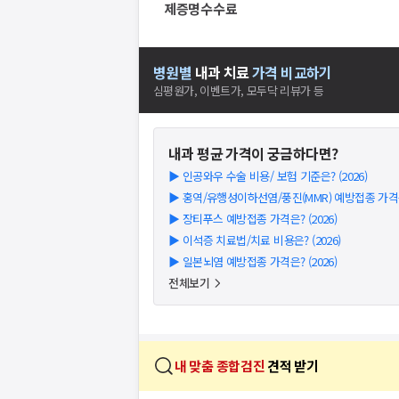
제증명수수료
병원별
내과
치료
가격 비교하기
심평원가, 이벤트가, 모두닥 리뷰가 등
내과
평균 가격이 궁금하다면?
▶
인공와우 수술 비용/ 보험 기준은? (2026)
▶
홍역/유행성이하선염/풍진(MMR) 예방접종 가격은?
▶
장티푸스 예방접종 가격은? (2026)
▶
이석증 치료법/치료 비용은? (2026)
▶
일본뇌염 예방접종 가격은? (2026)
전체보기
내 맞춤 종합검진
견적 받기