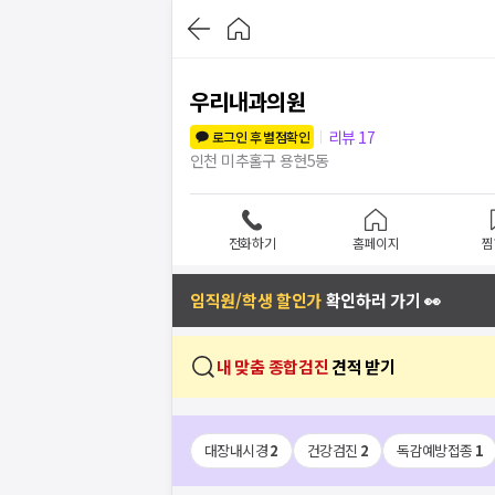
우리내과의원
리뷰
17
로그인 후 별점확인
인천 미추홀구 용현5동
전화하기
홈페이지
찜
임직원/학생 할인가
확인하러 가기 👀
내 맞춤 종합검진
견적 받기
대장내시경
2
건강검진
2
독감예방접종
1