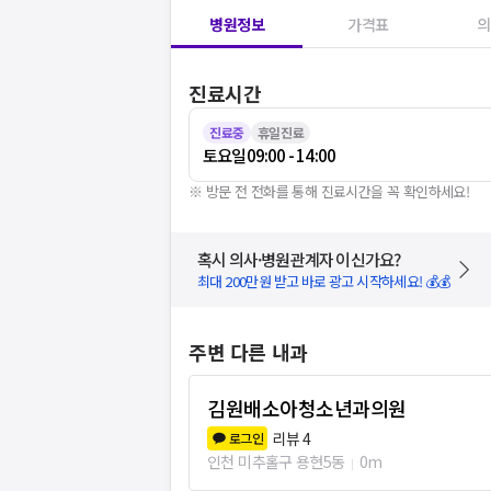
병원정보
가격표
의
진료시간
진료중
휴일진료
토요일
09:00 - 14:00
※ 방문 전 전화를 통해 진료시간을 꼭 확인하세요!
혹시 의사·병원관계자 이신가요?
최대 200만원 받고 바로 광고 시작하세요! 💰💰
주변 다른 내과
김원배소아청소년과의원
리뷰
4
로그인
인천 미추홀구 용현5동
0m