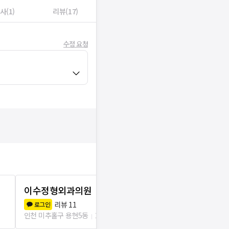
사(1)
리뷰(17)
수정 요청
이수정형외과의원
인천제일산
리뷰
11
리뷰
3
로그인
로그인
인천 미추홀구 용현5동
26m
인천 미추홀구 용