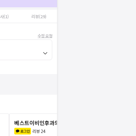
사(1)
리뷰(29)
수정 요청
베스트이비인후과의원
참이비인후
리뷰
24
리뷰
2
로그인
로그인