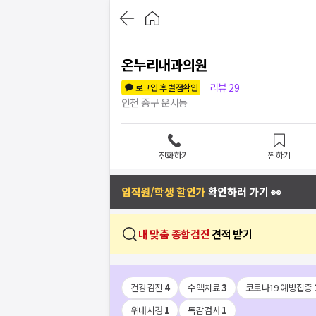
온누리내과의원
리뷰
29
로그인 후 별점확인
인천 중구 운서동
전화하기
찜하기
임직원/학생 할인가
확인하러 가기 👀
내 맞춤 종합검진
견적 받기
건강검진
4
수액치료
3
코로나19 예방접종
위내시경
1
독감검사
1