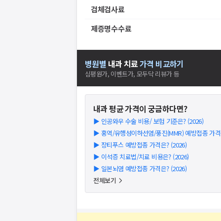
검체검사료
제증명수수료
병원별
내과
치료
가격 비교하기
심평원가, 이벤트가, 모두닥 리뷰가 등
내과
평균 가격이 궁금하다면?
▶
인공와우 수술 비용/ 보험 기준은? (2026)
▶
홍역/유행성이하선염/풍진(MMR) 예방접종 가격은?
▶
장티푸스 예방접종 가격은? (2026)
▶
이석증 치료법/치료 비용은? (2026)
▶
일본뇌염 예방접종 가격은? (2026)
전체보기