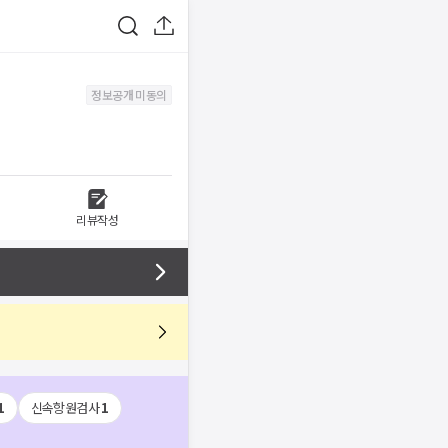
정보공개 미동의
리뷰작성
1
신속항원검사
1