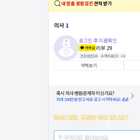
내 맞춤 종합검진
견적 받기
의사
1
로그인 후 이름확인
리뷰
29
카카오
건강검진
(
4
)
수액치료
(
3
)
+
4
약력보기
혹시 의사·병원관계자 이신가요?
최대 200만원 받고 바로 광고 시작하세요! 💰💰
증상/치료, 궁금한 점이 있나요?
의사가 답변해 드려요!
💬 무엇이든 물어보세요