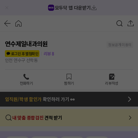
모두닥 앱 다운받기
연수제일내과의원
정보공개 미동의
리뷰
8
로그인 후 별점확인
인천 연수구 선학동
전화하기
찜하기
리뷰작성
임직원/학생 할인가
확인하러 가기 👀
내 맞춤 종합검진
견적 받기