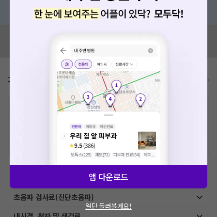
혹은, 의료상담 서비스에 다양한 게시글 보러가기
혹시 잘못된 병원정보가 있나요?
모두닥 팀에 알려주세요!
가격표
비급여/급여 진료란?
※
비급여 항목의 경우,
추가비용 등으로 실제 가격과 상이할 수 있으니, 정확
한 가격은 해당 의료기관에 직접 문의해주세요.
※
급여 항목의 경우,
건강보험심사평가원
에 고지되어 있는 급여 진료 기준 가
격입니다. (진료와 연관된 복합적인 비용이 추가되어, 병원마다 금액이 다르게
산정될 수 있는 점 참고 바랍니다.)
※ 이벤트가, 할인가는
VAT 포함
앱 다운로드
예방접종료
초음파 검사료(진단초음파)
일단 둘러볼게요!
내시경, 천자 및 생검료