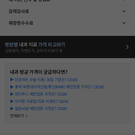
검체검사료
제증명수수료
병원별
내과
치료
가격 비교하기
심평원가, 이벤트가, 모두닥 리뷰가 등
내과
평균 가격이 궁금하다면?
▶
인공와우 수술 비용/ 보험 기준은? (2026)
▶
홍역/유행성이하선염/풍진(MMR) 예방접종 가격은? (2026)
▶
장티푸스 예방접종 가격은? (2026)
▶
이석증 치료법/치료 비용은? (2026)
▶
일본뇌염 예방접종 가격은? (2026)
전체보기