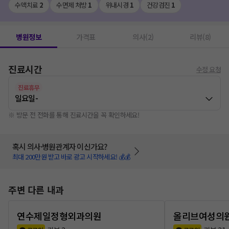
수액치료
2
수면제 처방
1
위내시경
1
건강검진
1
병원정보
가격표
의사(2)
리뷰(8)
진료시간
수정 요청
진료휴무
일요일
-
※ 방문 전 전화를 통해 진료시간을 꼭 확인하세요!
혹시 의사·병원관계자 이신가요?
최대 200만원 받고 바로 광고 시작하세요! 💰💰
주변 다른 내과
연수제일정형외과의원
올리브여성의