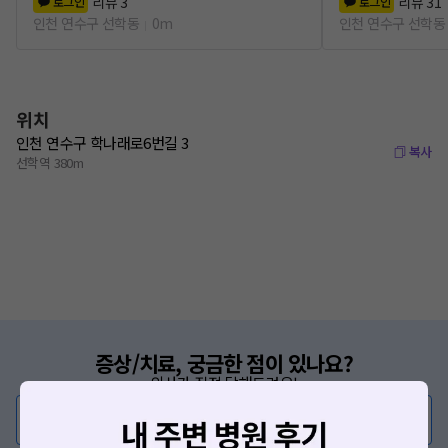
리뷰
3
리뷰
31
로그인
로그인
인천 연수구 선학동
0m
인천 연수구 선학동
위치
인천 연수구 학나래로6번길 3
복사
선학역 380m
증상/치료, 궁금한 점이 있나요?
의사가 직접 답해드려요!
💬 무엇이든 물어보세요