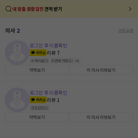
내 맞춤 종합검진
견적 받기
의사
2
수정 요청
로그인 후 이름확인
리뷰
7
카카오
수액치료
(
2
)
수면제 처방
(
1
)
+
1
약력보기
이 의사 리뷰보기
로그인 후 이름확인
리뷰
1
카카오
건강검진
(
1
)
약력보기
이 의사 리뷰보기