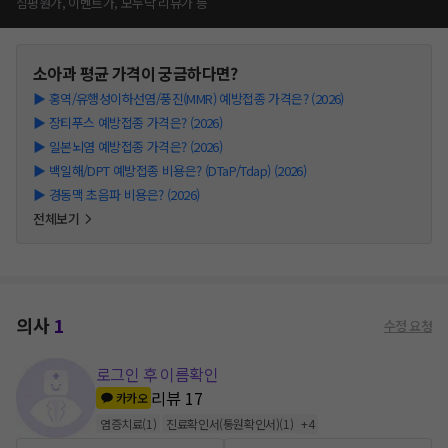
심평원가, 이벤트가, 모두닥 리뷰가 등
소아과
평균 가격이 궁금하다면?
▶
홍역/유행성이하선염/풍진(MMR) 예방접종 가격은? (2026)
▶
장티푸스 예방접종 가격은? (2026)
▶
일본뇌염 예방접종 가격은? (2026)
▶
백일해/DPT 예방접종 비용은? (DTaP/Tdap) (2026)
▶
경동맥 초음파 비용은? (2026)
전체보기
의사
1
수정 요청
로그인 후 이름확인
리뷰
17
카카오
염증치료
(
1
)
진료확인서(통원확인서)
(
1
)
+
4