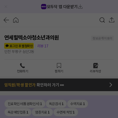
모두닥 앱 다운받기
연세힐텍소아청소년과의원
정보공개 미동의
리뷰
17
로그인 후 별점확인
인천 부평구 삼산2동
전화하기
찜하기
리뷰작성
임직원/학생 할인가
확인하러 가기 👀
진료확인서(통원확인서)
1
독감검사
1
수액치료
1
독감예방접종
1
염증치료
1
수면제 처방
1