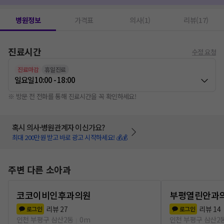
병원정보
가격표
의사(1)
리뷰(17)
진료시간
수정 요청
진료마감
휴일진료
일요일
10:00 - 18:00
※ 방문 전 전화를 통해 진료시간을 꼭 확인하세요!
혹시 의사·병원관계자 이신가요?
최대 200만원 받고 바로 광고 시작하세요! 💰💰
주변 다른 소아과
코코이비인후과의원
부평열린안과
리뷰
27
리뷰
14
로그인
로그인
인천 부평구 삼산2동
0m
인천 부평구 삼산2