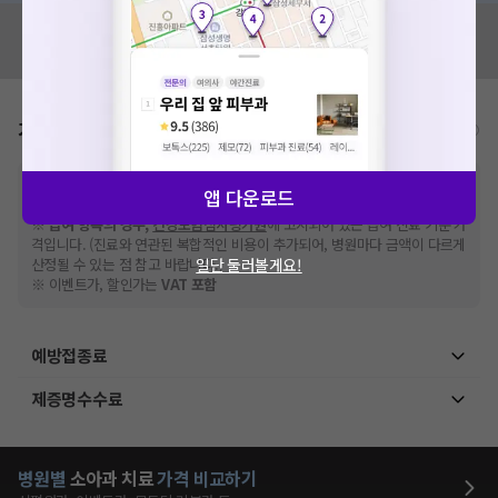
혹시 잘못된 병원정보가 있나요?
모두닥 팀에 알려주세요!
가격표
비급여/급여 진료란?
※
비급여 항목의 경우,
추가비용 등으로 실제 가격과 상이할 수 있으니, 정확
앱 다운로드
한 가격은 해당 의료기관에 직접 문의해주세요.
※
급여 항목의 경우,
건강보험심사평가원
에 고지되어 있는 급여 진료 기준 가
격입니다. (진료와 연관된 복합적인 비용이 추가되어, 병원마다 금액이 다르게
일단 둘러볼게요!
산정될 수 있는 점 참고 바랍니다.)
※ 이벤트가, 할인가는
VAT 포함
예방접종료
제증명수수료
병원별
소아과
치료
가격 비교하기