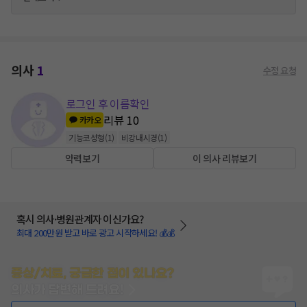
의사
1
수정 요청
로그인 후 이름확인
리뷰
10
카카오
기능코성형
(
1
)
비강내시경
(
1
)
약력보기
이 의사 리뷰보기
혹시 의사·병원관계자 이신가요?
최대 200만원 받고 바로 광고 시작하세요! 💰💰
증상/치료, 궁금한 점이 있나요?
의사가 답변해 드려요!