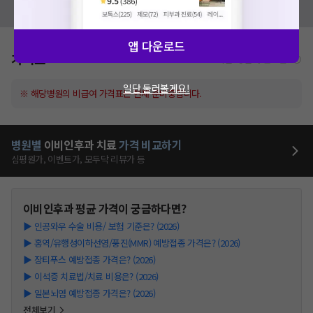
모두닥 팀에 알려주세요!
앱 다운로드
가격표
비급여/급여 진료란?
일단 둘러볼게요!
※ 해당병원의 비급여 가격표는 현재 준비중입니다.
병원별
이비인후과
치료
가격 비교하기
심평원가, 이벤트가, 모두닥 리뷰가 등
이비인후과
평균 가격이 궁금하다면?
▶
인공와우 수술 비용/ 보험 기준은? (2026)
▶
홍역/유행성이하선염/풍진(MMR) 예방접종 가격은? (2026)
▶
장티푸스 예방접종 가격은? (2026)
▶
이석증 치료법/치료 비용은? (2026)
▶
일본뇌염 예방접종 가격은? (2026)
전체보기