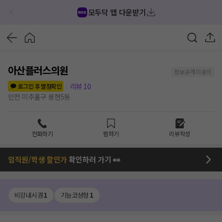
모두닥 앱 다운받기
아산플러스의원
정보공개 미동의
리뷰
10
로그인 후 별점확인
인천 미추홀구 용현5동
전화하기
찜하기
리뷰작성
임직원/학생 할인가
확인하러 가기 👀
비강내시경
1
기능코성형
1