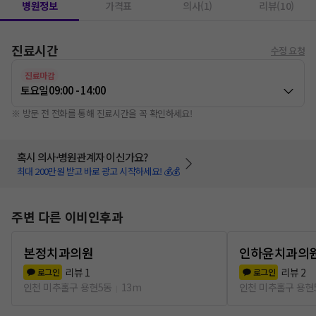
병원정보
가격표
의사(1)
리뷰(10)
진료시간
수정 요청
진료마감
토요일
09:00 - 14:00
※ 방문 전 전화를 통해 진료시간을 꼭 확인하세요!
혹시 의사·병원관계자 이신가요?
최대 200만원 받고 바로 광고 시작하세요! 💰💰
주변 다른 이비인후과
본정치과의원
인하윤치과의
리뷰
1
리뷰
2
로그인
로그인
인천 미추홀구 용현5동
13m
인천 미추홀구 용현