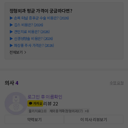
정형외과
평균 가격이 궁금하다면?
▶
손목 터널 증후군 수술 비용은? (2026)
▶
깁스 비용은? (2026)
▶
견인치료 비용은? (2026)
▶
신경성형술 비용은? (2026)
▶
파상풍 주사 가격은? (2026)
전체보기
의사
4
수정 요청
로그인 후 이름확인
리뷰
22
카카오
물리치료
(
10
)
체외충격파(정형외과)
(
7
)
+
8
약력보기
이 의사 리뷰보기