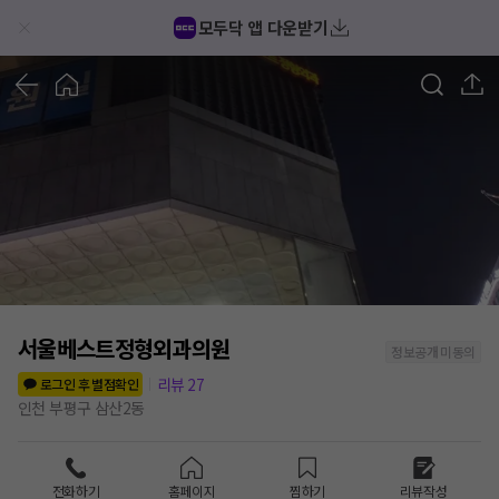
모두닥 앱 다운받기
1
/
1
서울베스트정형외과의원
정보공개 미동의
리뷰
27
로그인 후 별점확인
인천 부평구 삼산2동
전화하기
홈페이지
찜하기
리뷰작성