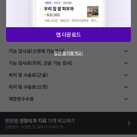
산정될 수 있는 점 참고 바랍니다.)
※ 이벤트가, 할인가는
VAT 포함
이학요법료
앱 다운로드
초음파 검사료(진단초음파)
기능 검사료(신경계 기능검사)
일단 둘러볼게요!
기능 검사료(외피, 근골 기능 검사)
처치 및 수술료(근골)
처치 및 수술료(신경)
제증명수수료
병원별
정형외과
치료
가격 비교하기
심평원가, 이벤트가, 모두닥 리뷰가 등