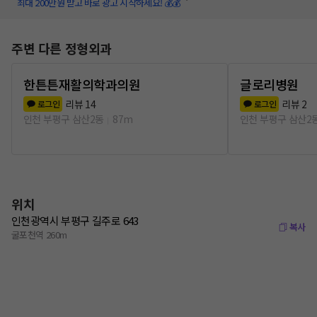
최대 200만원 받고 바로 광고 시작하세요! 💰💰
주변 다른 정형외과
한튼튼재활의학과의원
글로리병원
리뷰
14
리뷰
2
로그인
로그인
인천 부평구 삼산2동
87m
인천 부평구 삼산2
위치
인천광역시 부평구 길주로 643
복사
굴포천역 260m