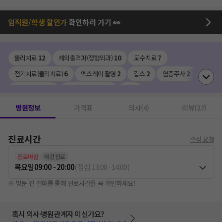
임직원/학생 할인가
확인하러 가기 👀
물리치료
12
체외충격파(정형외과)
10
도수치료
7
전기치료(물리치료)
6
엑스레이 촬영
2
깁스
2
염증주사
2
신경차단주사
1
관절염 주사치료
1
CT
1
병원정보
가격표
의사(4)
리뷰(27)
진료시간
수정 요청
진료마감
야간진료
목요일
09:00 - 20:00
(
점심
13:00
-
14:00
)
※ 방문 전 전화를 통해 진료시간을 꼭 확인하세요!
혹시 의사·병원관계자 이신가요?