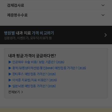
검체검사료
제증명수수료
병원별
내과
치료
가격 비교하기
심평원가, 이벤트가, 모두닥 리뷰가 등
내과
평균 가격이 궁금하다면?
▶
인공와우 수술 비용/ 보험 기준은? (2026)
▶
홍역/유행성이하선염/풍진(MMR) 예방접종 가격은? (2026)
▶
장티푸스 예방접종 가격은? (2026)
▶
이석증 치료법/치료 비용은? (2026)
▶
일본뇌염 예방접종 가격은? (2026)
전체보기