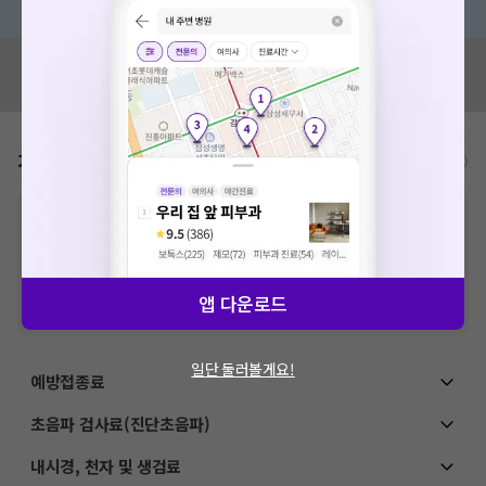
혹시 잘못된 병원정보가 있나요?
모두닥 팀에 알려주세요!
가격표
비급여/급여 진료란?
※
비급여 항목의 경우,
추가비용 등으로 실제 가격과 상이할 수 있으니, 정확
한 가격은 해당 의료기관에 직접 문의해주세요.
※
급여 항목의 경우,
건강보험심사평가원
에 고지되어 있는 급여 진료 기준 가
격입니다. (진료와 연관된 복합적인 비용이 추가되어, 병원마다 금액이 다르게
산정될 수 있는 점 참고 바랍니다.)
앱 다운로드
※ 이벤트가, 할인가는
VAT 포함
일단 둘러볼게요!
예방접종료
초음파 검사료(진단초음파)
내시경, 천자 및 생검료