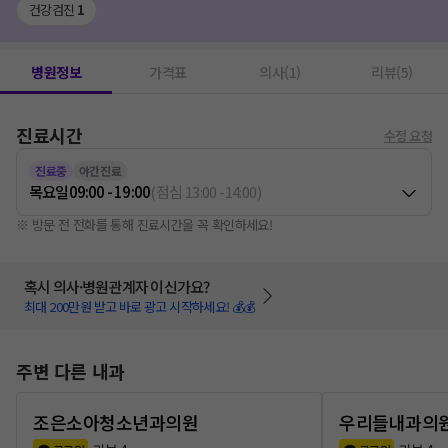
건강검진
1
병원정보
가격표
의사(1)
리뷰(5)
진료시간
수정 요청
진료중
야간진료
목요일
09:00 - 19:00
(
점심
13:00
-
14:00
)
※ 방문 전 전화를 통해 진료시간을 꼭 확인하세요!
혹시 의사·병원관계자 이신가요?
최대 200만원 받고 바로 광고 시작하세요! 💰💰
주변 다른 내과
조은소아청소년과의원
우리들내과의