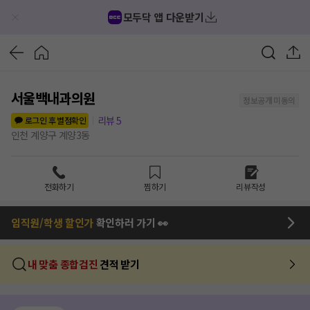
모두닥 앱 다운받기
서울백내과의원
정보공개 미동의
리뷰
5
로그인 후 별점확인
인천 계양구 계양3동
전화하기
찜하기
리뷰작성
임직원/학생 할인가
확인하러 가기 👀
내 맞춤 종합검진
견적 받기