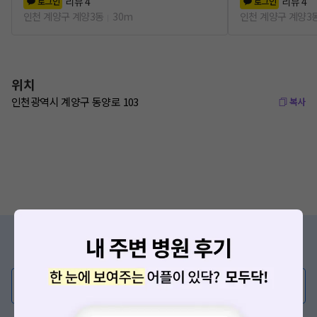
리뷰
4
리뷰
4
로그인
로그인
인천 계양구 계양3동
30m
인천 계양구 계양3
위치
인천광역시 계양구 동양로 103
복사
증상/치료, 궁금한 점이 있나요?
의사가 직접 답해드려요!
💬 무엇이든 물어보세요
혹은, 의료상담 서비스에 다양한 게시글 보러가기