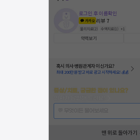
로그인 후 이름확인
리뷰
7
카카오
물리치료
(
2
)
수액치료
(
1
)
+
1
약력보기
혹시 의사·병원관계자 이신가요?
최대 200만원 받고 바로 광고 시작하세요! 💰💰
증상/치료, 궁금한 점이 있나요?
의사가 답변해 드려요!
💬 무엇이든 물어보세요
맨 위로 돌아가기