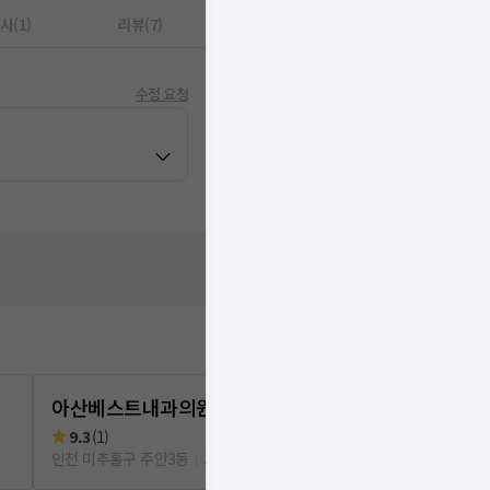
사(1)
리뷰(7)
수정 요청
아산베스트내과의원
고려메디칼
9.3
(
1
)
리뷰
2
로그인
인천 미추홀구 주안3동
301m
인천 미추홀구 주