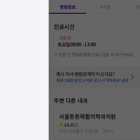
병원정보
가격표
의
진료시간
진료 전
토요일
09:00 - 13:00
※ 방문 전 전화를 통해 진료시간을 꼭 확인하세요!
혹시 의사·병원관계자 이신가요?
최대 200만원 받고 바로 광고 시작하세요! 💰💰
주변 다른 내과
서울튼튼재활의학과의원
10.0
(
1
)
인천 미추홀구 주안2동
205m