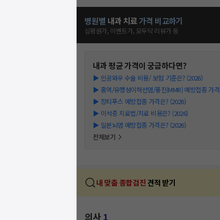
병원별
내과
치료
가격 비교하기
심평원가, 이벤트가, 모두닥 리뷰가 등
내과
평균 가격이 궁금하다면?
▶
인공와우 수술 비용/ 보험 기준은? (2026)
▶
홍역/유행성이하선염/풍진(MMR) 예방접종 가격은?
▶
장티푸스 예방접종 가격은? (2026)
▶
이석증 치료법/치료 비용은? (2026)
▶
일본뇌염 예방접종 가격은? (2026)
전체보기
내 맞춤 종합검진
견적 받기
의사
1