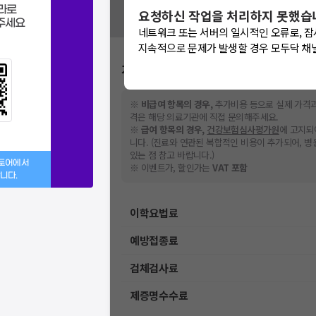
혹시 잘못된 병원정보가 있나요?
라로
요청하신 작업을 처리하지 못했습
모두닥 팀에 알려주세요!
주세요
네트워크 또는 서버의 일시적인 오류로, 잠
지속적으로 문제가 발생할 경우 모두닥 채
가격표
※
비급여 항목의 경우,
추가비용 등으로 실제 가격과
격은 해당 의료기관에 직접 문의해주세요.
※
급여 항목의 경우,
건강보험심사평가원
에 고지되
니다. (진료와 연관된 복합적인 비용이 추가되어, 
있는 점 참고 바랍니다.)
스토어에서
※ 이벤트가, 할인가는
VAT 포함
니다.
이학요법료
예방접종료
검체검사료
제증명수수료