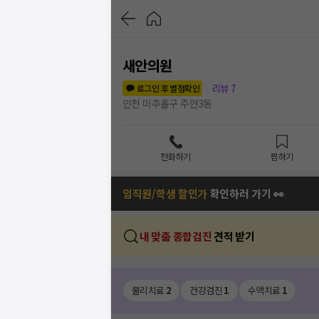
새안의원
리뷰
7
로그인 후 별점확인
인천 미추홀구 주안3동
전화하기
찜하기
임직원/학생 할인가
확인하러 가기 👀
내 맞춤 종합검진
견적 받기
물리치료
2
건강검진
1
수액치료
1