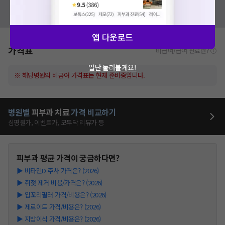
혹시 잘못된 병원정보가 있나요?
모두닥 팀에 알려주세요!
앱 다운로드
가격표
비급여/급여 진료란?
일단 둘러볼게요!
※ 해당병원의 비급여 가격표는 현재 준비중입니다.
병원별
피부과
치료
가격 비교하기
심평원가, 이벤트가, 모두닥 리뷰가 등
피부과
평균 가격이 궁금하다면?
▶
비타민D 주사 가격은? (2026)
▶
쥐젖 제거 비용/가격은? (2026)
▶
입꼬리필러 가격/비용은? (2026)
▶
제로이드 가격/비용은? (2026)
▶
지방이식 가격/비용은? (2026)