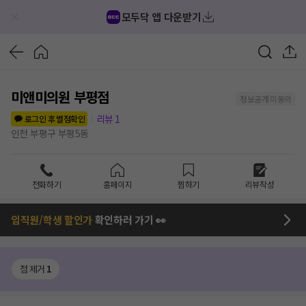
모두닥 앱 다운받기
미앤미의원 부평점
정보공개 미동의
리뷰
1
로그인 후 별점확인
인천 부평구 부평5동
전화하기
홈페이지
찜하기
리뷰작성
임직원/학생 할인가
확인하러 가기 👀
점 제거
1