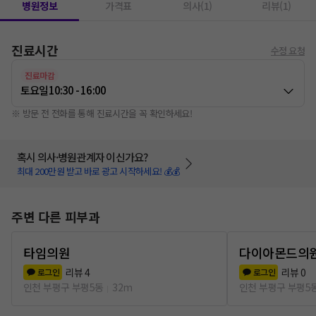
병원정보
가격표
의사(1)
리뷰(1)
진료시간
수정 요청
진료마감
토요일
10:30 - 16:00
※ 방문 전 전화를 통해 진료시간을 꼭 확인하세요!
혹시 의사·병원관계자 이신가요?
최대 200만원 받고 바로 광고 시작하세요! 💰💰
주변 다른 피부과
타임의원
다이아몬드의
리뷰
4
리뷰
0
로그인
로그인
인천 부평구 부평5동
32m
인천 부평구 부평5