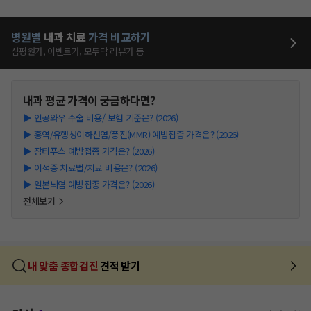
병원별
내과
치료
가격 비교하기
심평원가, 이벤트가, 모두닥 리뷰가 등
내과
평균 가격이 궁금하다면?
▶
인공와우 수술 비용/ 보험 기준은? (2026)
▶
홍역/유행성이하선염/풍진(MMR) 예방접종 가격은? (2026)
▶
장티푸스 예방접종 가격은? (2026)
▶
이석증 치료법/치료 비용은? (2026)
▶
일본뇌염 예방접종 가격은? (2026)
전체보기
내 맞춤 종합검진
견적 받기