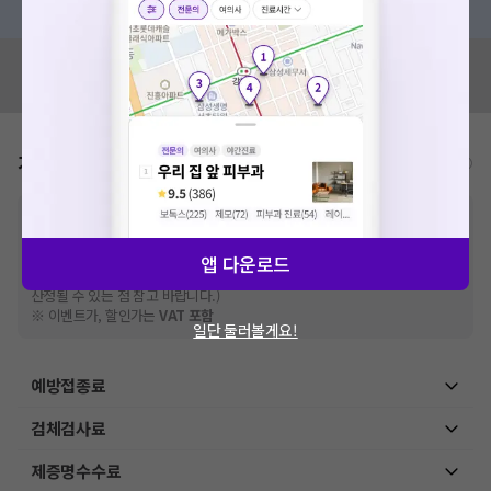
혹시 잘못된 병원정보가 있나요?
모두닥 팀에 알려주세요!
가격표
비급여/급여 진료란?
※
비급여 항목의 경우,
추가비용 등으로 실제 가격과 상이할 수 있으니, 정확
한 가격은 해당 의료기관에 직접 문의해주세요.
※
급여 항목의 경우,
건강보험심사평가원
에 고지되어 있는 급여 진료 기준 가
앱 다운로드
격입니다. (진료와 연관된 복합적인 비용이 추가되어, 병원마다 금액이 다르게
산정될 수 있는 점 참고 바랍니다.)
※ 이벤트가, 할인가는
VAT 포함
일단 둘러볼게요!
예방접종료
검체검사료
제증명수수료