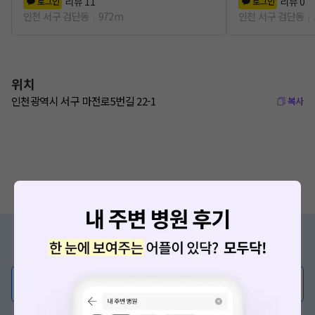
리뷰
11
리뷰
0
로그인
로그인
인천 서구 검단동
972m
인천 서구 검단동
위치
인천광역시 서구 마전로5번길 22-1
복사
증상/치료, 궁금한 점이 있나요?
의사가 직접 답해드려요!
💬 무엇이든 물어보세요
혹은, 의료상담 서비스에 다양한 게시글 보러가기