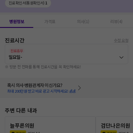
진료확인서(통원확인서)
1
병원정보
가격표
의사(1)
리뷰(4)
진료시간
수정 요청
진료휴무
일요일
-
※ 방문 전 전화를 통해 진료시간을 꼭 확인하세요!
혹시 의사·병원관계자 이신가요?
최대 200만원 받고 바로 광고 시작하세요! 💰💰
주변 다른 내과
늘푸른의원
검단나은의원