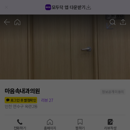
모두닥 앱 다운받기
1
/
1
마음속내과의원
정보공개 미동의
리뷰
27
로그인 후 별점확인
인천 연수구 옥련2동
전화하기
홈페이지
찜하기
리뷰작성