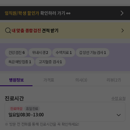
임직원/학생 할인가
확인하러 가기 👀
내 맞춤 종합검진
견적 받기
건강검진
6
위내시경
2
수액치료
1
갑상선 기능검사
1
독감예방접종
1
고지혈증 검사
1
병원정보
가격표
의사(3)
리뷰(27)
진료시간
수정 요청
진료마감
휴일진료
일요일
08:30 - 13:00
※ 방문 전 전화를 통해 진료시간을 꼭 확인하세요!