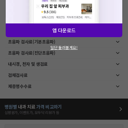
격입니다. (진료와 연관된 복합적인 비용이 추가되어, 병원마다 금액이 다르게
산정될 수 있는 점 참고 바랍니다.)
※ 이벤트가, 할인가는
VAT 포함
앱 다운로드
예방접종료
초음파 검사료(기본초음파)
일단 둘러볼게요!
초음파 검사료(진단초음파)
내시경, 천자 및 생검료
검체검사료
제증명수수료
병원별
내과
치료
가격 비교하기
심평원가, 이벤트가, 모두닥 리뷰가 등