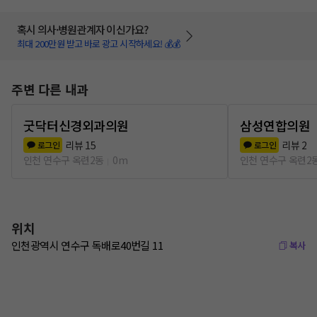
혹시 의사·병원관계자 이신가요?
최대 200만원 받고 바로 광고 시작하세요! 💰💰
주변 다른 내과
굿닥터신경외과의원
삼성연합의원
리뷰
15
리뷰
2
로그인
로그인
인천 연수구 옥련2동
0m
인천 연수구 옥련2
위치
인천광역시 연수구 독배로40번길 11
복사