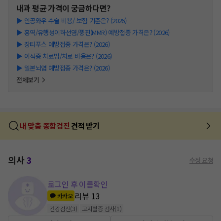
내과
평균 가격이 궁금하다면?
▶
인공와우 수술 비용/ 보험 기준은? (2026)
▶
홍역/유행성이하선염/풍진(MMR) 예방접종 가격은? (2026)
▶
장티푸스 예방접종 가격은? (2026)
▶
이석증 치료법/치료 비용은? (2026)
▶
일본뇌염 예방접종 가격은? (2026)
전체보기
내 맞춤 종합검진
견적 받기
의사
3
수정 요청
로그인 후 이름확인
리뷰
13
카카오
건강검진
(
3
)
고지혈증 검사
(
1
)