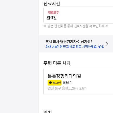
진료시간
진료휴무
일요일
-
※ 방문 전 전화를 통해 진료시간을 꼭 확인하세요!
혹시 의사·병원관계자 이신가요?
최대 200만원 받고 바로 광고 시작하세요! 💰💰
주변 다른 내과
튼튼정형외과의원
리뷰
3
로그인
인천 동구 송현1.2동
23m
위치