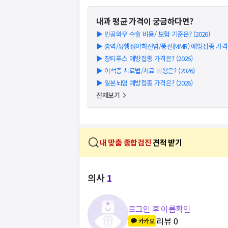
내과
평균 가격이 궁금하다면?
▶
인공와우 수술 비용/ 보험 기준은? (2026)
▶
홍역/유행성이하선염/풍진(MMR) 예방접종 가격은?
▶
장티푸스 예방접종 가격은? (2026)
▶
이석증 치료법/치료 비용은? (2026)
▶
일본뇌염 예방접종 가격은? (2026)
전체보기
내 맞춤 종합검진
견적 받기
의사
1
로그인 후 이름확인
리뷰
0
카카오