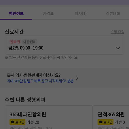
고주파치료(물리치료)
1
레이저치료(물리치료)
1
병원정보
가격표
의사(1)
리뷰(30)
진료시간
수정 요청
진료 전
야간진료
금요일
09:00 - 19:00
※ 방문 전 전화를 통해 진료시간을 꼭 확인하세요!
혹시 의사·병원관계자 이신가요?
최대 200만원 받고 바로 광고 시작하세요! 💰💰
주변 다른 정형외과
365내과연합의원
관척365의원
리뷰
20
리뷰
0
로그인
로그인
인천 계양구 계양2동
0m
인천 계양구 계양2