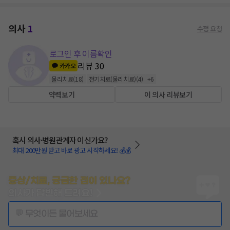
의사
1
수정 요청
로그인 후 이름확인
리뷰
30
카카오
물리치료
(
18
)
전기치료(물리치료)
(
4
)
+
6
약력보기
이 의사 리뷰보기
혹시 의사·병원관계자 이신가요?
최대 200만원 받고 바로 광고 시작하세요! 💰💰
증상/치료, 궁금한 점이 있나요?
의사가 답변해 드려요!
💬 무엇이든 물어보세요