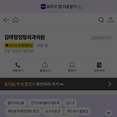
모두닥 앱 다운받기
김태형정형외과의원
정보공개 미동의
리뷰
30
로그인 후 별점확인
인천 계양구 계양2동
전화하기
홈페이지
찜하기
리뷰작성
임직원/학생 할인가
확인하러 가기 👀
물리치료
18
전기치료(물리치료)
4
깁스
3
체외충격파(정형외과)
2
도수치료
2
엑스레이 촬영
2