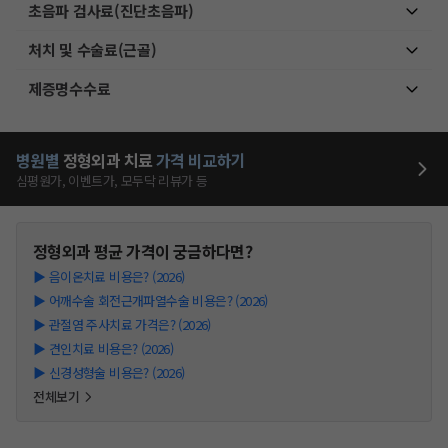
초음파 검사료(진단초음파)
처치 및 수술료(근골)
제증명수수료
병원별
정형외과
치료
가격 비교하기
심평원가, 이벤트가, 모두닥 리뷰가 등
정형외과
평균 가격이 궁금하다면?
▶
음이온치료 비용은? (2026)
▶
어깨수술 회전근개파열수술 비용은? (2026)
▶
관절염 주사치료 가격은? (2026)
▶
견인치료 비용은? (2026)
▶
신경성형술 비용은? (2026)
전체보기