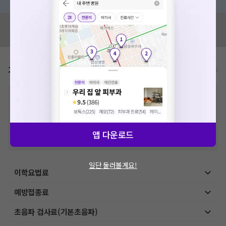
혹시 잘못된 병원정보가 있나요?
모두닥 팀에 알려주세요!
가격표
비급여/급여 진료란?
※
비급여 항목의 경우,
추가비용 등으로 실제 가격과 상이할 수 있으니, 정확
한 가격은 해당 의료기관에 직접 문의해주세요.
※
급여 항목의 경우,
건강보험심사평가원
에 고지되어 있는 급여 진료 기준 가
격입니다. (진료와 연관된 복합적인 비용이 추가되어, 병원마다 금액이 다르게
산정될 수 있는 점 참고 바랍니다.)
앱 다운로드
※ 이벤트가, 할인가는
VAT 포함
일단 둘러볼게요!
이학요법료
예방접종료
초음파 검사료(기본초음파)