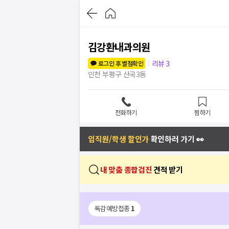
김강환내과의원
리뷰
3
로그인 후 별점확인
인천 부평구 산곡3동
전화하기
찜하기
임직원/학생 할인가
확인하러 가기 👀
내 맞춤 종합검진
견적 받기
독감예방접종
1