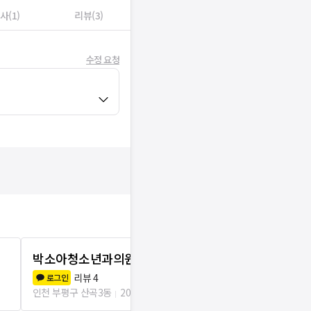
사(1)
리뷰(3)
수정 요청
박소아청소년과의원
메디에스의
리뷰
4
리뷰
1
로그인
로그인
인천 부평구 산곡3동
20m
인천 부평구 산곡