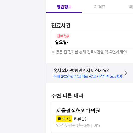
병원정보
가격표
의
진료시간
진료휴무
일요일
-
※ 방문 전 전화를 통해 진료시간을 꼭 확인하세요!
혹시 의사·병원관계자 이신가요?
최대 200만원 받고 바로 광고 시작하세요! 💰💰
주변 다른 내과
서울필정형외과의원
리뷰
19
로그인
인천 부평구 산곡3동
0m