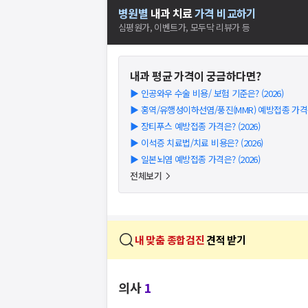
병원별
내과
치료
가격 비교하기
심평원가, 이벤트가, 모두닥 리뷰가 등
내과
평균 가격이 궁금하다면?
▶
인공와우 수술 비용/ 보험 기준은? (2026)
▶
홍역/유행성이하선염/풍진(MMR) 예방접종 가격은?
▶
장티푸스 예방접종 가격은? (2026)
▶
이석증 치료법/치료 비용은? (2026)
▶
일본뇌염 예방접종 가격은? (2026)
전체보기
내 맞춤 종합검진
견적 받기
의사
1